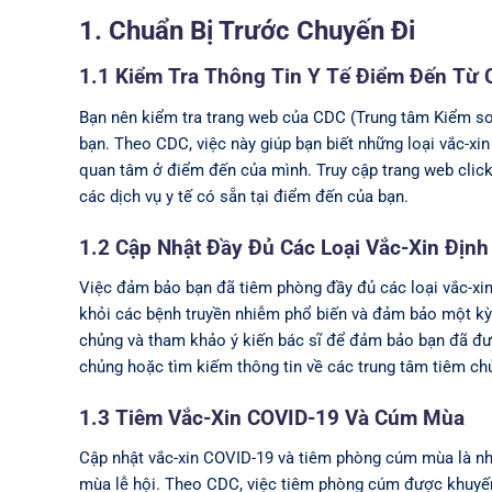
1. Chuẩn Bị Trước Chuyến Đi
1.1 Kiểm Tra Thông Tin Y Tế Điểm Đến Từ
Bạn nên kiểm tra trang web của CDC (Trung tâm Kiểm soá
bạn. Theo CDC, việc này giúp bạn biết những loại vắc-x
quan tâm ở điểm đến của mình. Truy cập trang web click2
các dịch vụ y tế có sẵn tại điểm đến của bạn.
1.2 Cập Nhật Đầy Đủ Các Loại Vắc-Xin Định
Việc đảm bảo bạn đã tiêm phòng đầy đủ các loại vắc-xin 
khỏi các bệnh truyền nhiễm phổ biến và đảm bảo một kỳ 
chủng và tham khảo ý kiến bác sĩ để đảm bảo bạn đã đượ
chủng hoặc tìm kiếm thông tin về các trung tâm tiêm ch
1.3 Tiêm Vắc-Xin COVID-19 Và Cúm Mùa
Cập nhật vắc-xin COVID-19 và tiêm phòng cúm mùa là nh
mùa lễ hội. Theo CDC, việc tiêm phòng cúm được khuyến