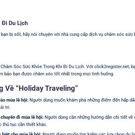
Đi Du Lịch
 bạn bị sốt, hãy nói chuyện với nhà cung cấp dịch vụ chăm sóc sức
hăm Sóc Sức Khỏe Trong Khi Đi Du Lịch. Với click2register.net, b
đảm bảo bạn được chăm sóc tốt nhất trong mọi tình huống.
 Về “Holiday Traveling”
ào mùa lễ hội:
Người dùng muốn khám phá những điểm đến hấp dẫn
i trí.
chuyến đi mùa lễ hội:
Người dùng cần những hướng dẫn chi tiết về 
 thủ tục cần thiết khác.
 biệt cho mùa lễ hội:
Người dùng muốn tìm kiếm các lựa chọn du lịc