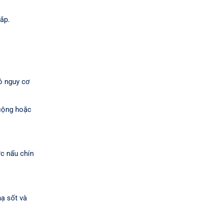
ắp.
ó nguy cơ
 cộng hoặc
c nấu chín
ạ sốt và