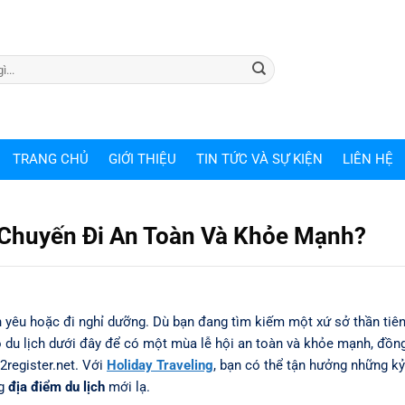
TRANG CHỦ
GIỚI THIỆU
TIN TỨC VÀ SỰ KIỆN
LIÊN HỆ
 Chuyến Đi An Toàn Và Khỏe Mạnh?
n yêu hoặc đi nghỉ dưỡng. Dù bạn đang tìm kiếm một xứ sở thần ti
o du lịch dưới đây để có một mùa lễ hội an toàn và khỏe mạnh, đồng
2register.net. Với
Holiday Traveling
, bạn có thể tận hưởng những k
ng
địa điểm du lịch
mới lạ.