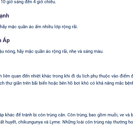
10 giờ sáng đến 4 giờ chiều.
Lạnh
h, hãy mặc quần áo ấm nhiều lớp rộng rãi.
m Áp
hậu nóng, hãy mặc quần áo rộng rãi, nhẹ và sáng màu.
 liên quan đến nhiệt khác trong khi đi du lịch phụ thuộc vào điểm 
ch thư giãn trên bãi biển hoặc bên hồ bơi khó có khả năng mắc bện
p khác để tránh bị côn trùng cắn. Côn trùng, bao gồm muỗi, ve và b
 xuất huyết, chikungunya và Lyme. Những loài côn trùng này thường h