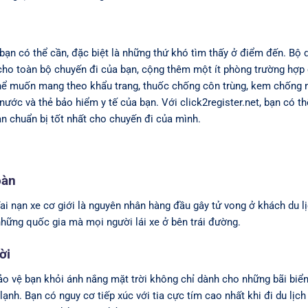
 bạn có thể cần, đặc biệt là những thứ khó tìm thấy ở điểm đến. Bộ 
ho toàn bộ chuyến đi của bạn, cộng thêm một ít phòng trường hợp 
thể muốn mang theo khẩu trang, thuốc chống côn trùng, kem chống 
g nước và thẻ bảo hiểm y tế của bạn. Với click2register.net, bạn có t
bạn chuẩn bị tốt nhất cho chuyến đi của mình.
oàn
Tai nạn xe cơ giới là nguyên nhân hàng đầu gây tử vong ở khách du l
những quốc gia mà mọi người lái xe ở bên trái đường.
ời
ảo vệ bạn khỏi ánh nắng mặt trời không chỉ dành cho những bãi biể
ạnh. Bạn có nguy cơ tiếp xúc với tia cực tím cao nhất khi đi du lịch