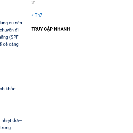
31
« Th7
dụng cụ nên
TRUY CẬP NHANH
chuyến đi
nắng (SPF
hể dễ dàng
ịch khỏe
n nhiệt đới—
 trong