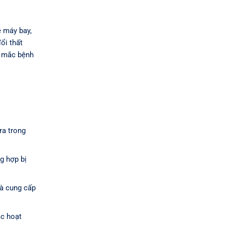
é máy bay,
ổi thất
ơ mắc bệnh
ra trong
g hợp bị
và cung cấp
ác hoạt