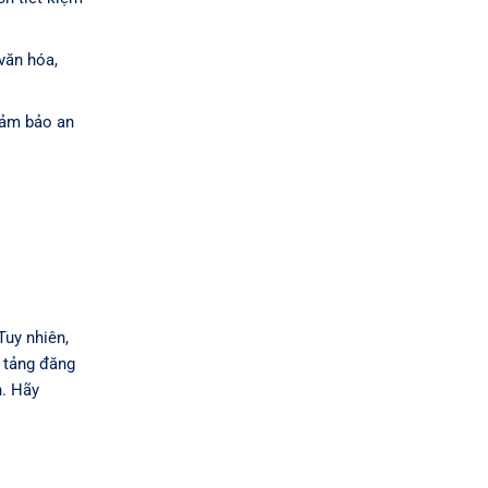
văn hóa,
đảm bảo an
Tuy nhiên,
n tảng đăng
n. Hãy