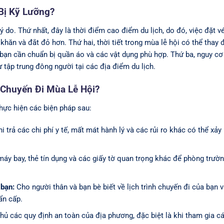
Bị Kỹ Lưỡng?
lý do. Thứ nhất, đây là thời điểm cao điểm du lịch, do đó, việc đặt v
hăn và đắt đỏ hơn. Thứ hai, thời tiết trong mùa lễ hội có thể thay đ
, bạn cần chuẩn bị quần áo và các vật dụng phù hợp. Thứ ba, nguy c
 tập trung đông người tại các địa điểm du lịch.
Chuyến Đi Mùa Lễ Hội?
hực hiện các biện pháp sau:
 trả các chi phí y tế, mất mát hành lý và các rủi ro khác có thể xảy 
máy bay, thẻ tín dụng và các giấy tờ quan trọng khác để phòng trườn
 bạn:
Cho người thân và bạn bè biết về lịch trình chuyến đi của bạn 
ẩn cấp.
hủ các quy định an toàn của địa phương, đặc biệt là khi tham gia c