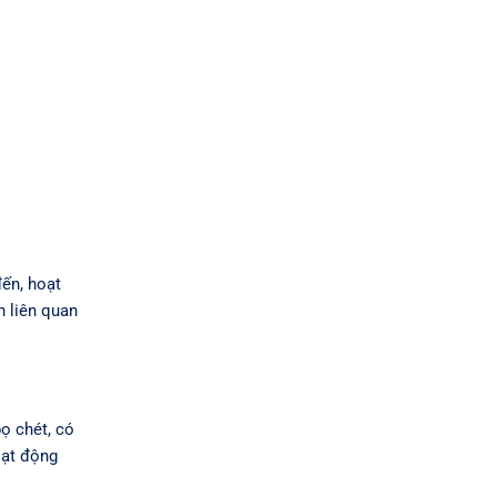
đến, hoạt
h liên quan
ọ chét, có
oạt động