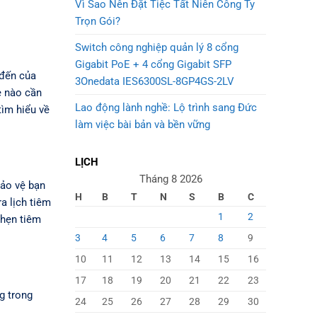
Vì Sao Nên Đặt Tiệc Tất Niên Công Ty
Trọn Gói?
Switch công nghiệp quản lý 8 cổng
Gigabit PoE + 4 cổng Gigabit SFP
 đến của
3Onedata IES6300SL-8GP4GS-2LV
e nào cần
Lao động lành nghề: Lộ trình sang Đức
tìm hiểu về
làm việc bài bản và bền vững
LỊCH
Tháng 8 2026
bảo vệ bạn
H
B
T
N
S
B
C
a lịch tiêm
1
2
 hẹn tiêm
3
4
5
6
7
8
9
10
11
12
13
14
15
16
17
18
19
20
21
22
23
g trong
24
25
26
27
28
29
30