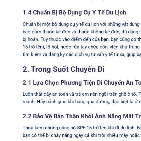
1.4 Chuẩn Bị Bộ Dụng Cụ Y Tế Du Lịch
Chuẩn bị một bộ dụng cụ y tế du lịch với những vật dụng
bao gồm thuốc kê đơn và thuốc không kê đơn, đủ dùng c
bị hoãn. Tùy thuộc vào điểm đến của bạn, bạn cũng có 
15 trở lên), lô hội, nước rửa tay chứa cồn, viên khử trùn
tìm kiếm và đăng ký các dịch vụ tư vấn y tế từ xa, giúp 
2. Trong Suốt Chuyến Đi
2.1 Lựa Chọn Phương Tiện Di Chuyển An T
Luôn thắt dây an toàn và trẻ em nên ngồi trên ghế ô tô. 
mạnh. Hãy cảnh giác khi băng qua đường, đặc biệt là ở 
2.2 Bảo Vệ Bản Thân Khỏi Ánh Nắng Mặt Tr
Thoa kem chống nắng có SPF 15 trở lên khi đi du lịch. B
bạn có thể bị cháy nắng ngay cả khi trời nhiều mây hoặc l