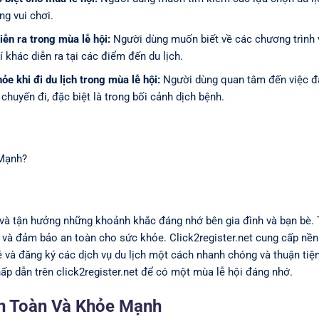
ng vui chơi.
iễn ra trong mùa lễ hội:
Người dùng muốn biết về các chương trình 
í khác diễn ra tại các điểm đến du lịch.
 khi đi du lịch trong mùa lễ hội:
Người dùng quan tâm đến việc 
chuyến đi, đặc biệt là trong bối cảnh dịch bệnh.
 Mạnh?
 và tận hưởng những khoảnh khắc đáng nhớ bên gia đình và bạn bè. 
g và đảm bảo an toàn cho sức khỏe. Click2register.net cung cấp nề
vé và đăng ký các dịch vụ du lịch một cách nhanh chóng và thuận tiệ
ấp dẫn trên click2register.net để có một mùa lễ hội đáng nhớ.
An Toàn Và Khỏe Mạnh