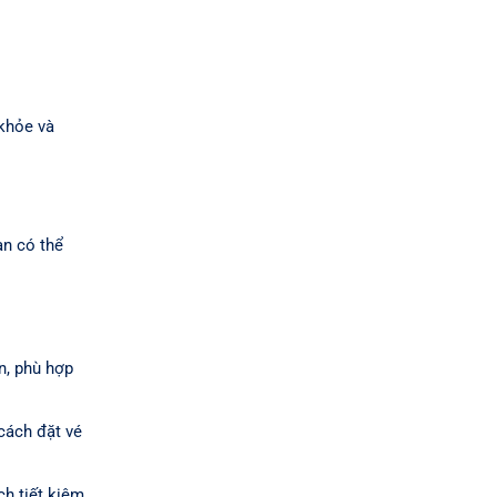
 khỏe và
ạn có thể
, phù hợp
cách đặt vé
h tiết kiệm