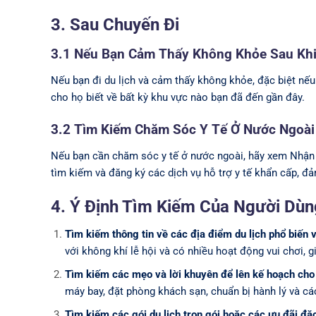
3. Sau Chuyến Đi
3.1 Nếu Bạn Cảm Thấy Không Khỏe Sau Khi 
Nếu bạn đi du lịch và cảm thấy không khỏe, đặc biệt nếu
cho họ biết về bất kỳ khu vực nào bạn đã đến gần đây.
3.2 Tìm Kiếm Chăm Sóc Y Tế Ở Nước Ngoài
Nếu bạn cần chăm sóc y tế ở nước ngoài, hãy xem Nhận C
tìm kiếm và đăng ký các dịch vụ hỗ trợ y tế khẩn cấp, 
4. Ý Định Tìm Kiếm Của Người Dùng
Tìm kiếm thông tin về các địa điểm du lịch phổ biến v
với không khí lễ hội và có nhiều hoạt động vui chơi, giả
Tìm kiếm các mẹo và lời khuyên để lên kế hoạch cho 
máy bay, đặt phòng khách sạn, chuẩn bị hành lý và các
Tìm kiếm các gói du lịch trọn gói hoặc các ưu đãi đặc