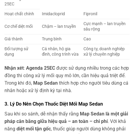
25EC
Hoạt chất chính
Imidacloprid
Fipronil
Cực mạnh – lan truyền
Cơ chế diệt mối
Chậm – lan truyền
sâu rộng
Giá thành
Trung bình
Cao
Đối tượng sử
Cá nhân, hộ gia
Công ty, doanh nghiệp
dụng
đình, công trình vừa
xử lý chuyên nghiệp
Nhận xét
:
Agenda 25EC
được sử dụng nhiều trong các hợp
đồng thi công xử lý mối quy mô lớn, cần hiệu quả triệt để.
Trong khi đó,
Map Sedan
thích hợp cho người tiêu dùng cá
nhân hoặc xử lý định kỳ tại nhà.
3. Lý Do Nên Chọn Thuốc Diệt Mối Map Sedan
Sau khi so sánh, dễ nhận thấy rằng
Map Sedan là một giải
pháp cân bằng giữa hiệu quả – an toàn – chi phí
. Với khả
năng
diệt mối tận gốc
, thuốc giúp người dùng không phải