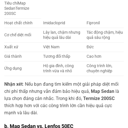
Tiêu chíMap
SedanTermize
200SC
Hoạt chất chính
Imidacloprid
Fipronil
Lây lan, chậm nhưng
Tác động chậm, hiệu
Cơ chế diệt mối
hiệu quả lâu dài
quả sâu rộng
Xuất xứ
Việt Nam
Đức
Giá thành
Tương đối thấp
Cao hơn
Hộ gia đình, công
Công trình lớn,
Ứng dụng
trình vừa và nhỏ
chuyên nghiệp
Nhận xét
: Nếu bạn đang tìm kiếm một giải pháp diệt mối
chi phí thấp nhưng vẫn đảm bảo hiệu quả,
Map Sedan
là
lựa chọn đáng cân nhắc. Trong khi đó,
Termize 200SC
thích hợp hơn với các công trình lớn cần hiệu quả cực
mạnh và lâu dài.
b.
Map Sedan vs. Lenfos 50EC