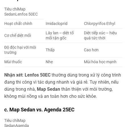
Tiêu chíMap
SedanLenfos 50EC
Hoạt chất chính
Imidacloprid
Chlorpyrifos Ethyl
Lây lan – diệt tổ
Diệt tiếp xúc – hiệu
Cơ chế diệt mối
mối tận gốc
quả tức thời
Độ độc hại với môi
Thấp
Cao hơn
trường
Mùi thuốc
Nhẹ
Mùi hóa học mạnh
Nhận xét
:
Lenfos 50EC
thường dùng trong xử lý công trình
đang thi công vì tác dụng nhanh và giá rẻ. Tuy nhiên, nếu
dùng trong nhà,
Map Sedan
thân thiện với môi trường,
không mùi nồng và an toàn hơn cho sức khỏe.
c.
Map Sedan vs. Agenda 25EC
Tiêu chíMap
SedanAgenda