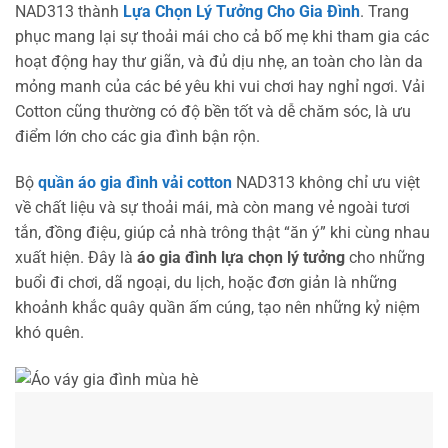
NAD313 thành
Lựa Chọn Lý Tưởng Cho Gia Đình
. Trang
phục mang lại sự thoải mái cho cả bố mẹ khi tham gia các
hoạt động hay thư giãn, và đủ dịu nhẹ, an toàn cho làn da
mỏng manh của các bé yêu khi vui chơi hay nghỉ ngơi. Vải
Cotton cũng thường có độ bền tốt và dễ chăm sóc, là ưu
điểm lớn cho các gia đình bận rộn.
Bộ
quần áo gia đình vải cotton
NAD313 không chỉ ưu việt
về chất liệu và sự thoải mái, mà còn mang vẻ ngoài tươi
tắn, đồng điệu, giúp cả nhà trông thật “ăn ý” khi cùng nhau
xuất hiện. Đây là
áo gia đình lựa chọn lý tưởng
cho những
buổi đi chơi, dã ngoại, du lịch, hoặc đơn giản là những
khoảnh khắc quây quần ấm cúng, tạo nên những kỷ niệm
khó quên.