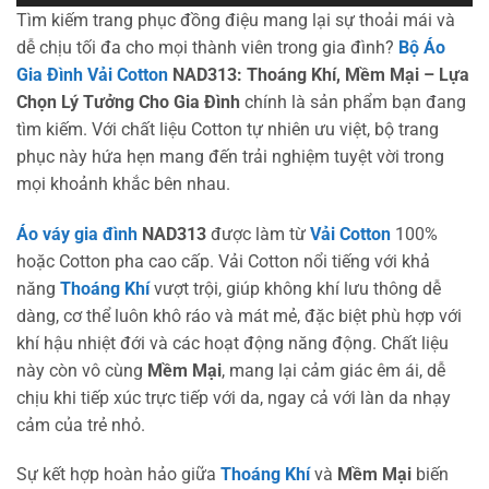
Tìm kiếm trang phục đồng điệu mang lại sự thoải mái và
dễ chịu tối đa cho mọi thành viên trong gia đình?
Bộ Áo
Gia Đình Vải Cotton
NAD313: Thoáng Khí, Mềm Mại – Lựa
Chọn Lý Tưởng Cho Gia Đình
chính là sản phẩm bạn đang
tìm kiếm. Với chất liệu Cotton tự nhiên ưu việt, bộ trang
phục này hứa hẹn mang đến trải nghiệm tuyệt vời trong
mọi khoảnh khắc bên nhau.
Áo váy gia đình
NAD313
được làm từ
Vải Cotton
100%
hoặc Cotton pha cao cấp. Vải Cotton nổi tiếng với khả
năng
Thoáng Khí
vượt trội, giúp không khí lưu thông dễ
dàng, cơ thể luôn khô ráo và mát mẻ, đặc biệt phù hợp với
khí hậu nhiệt đới và các hoạt động năng động. Chất liệu
này còn vô cùng
Mềm Mại
, mang lại cảm giác êm ái, dễ
chịu khi tiếp xúc trực tiếp với da, ngay cả với làn da nhạy
cảm của trẻ nhỏ.
Sự kết hợp hoàn hảo giữa
Thoáng Khí
và
Mềm Mại
biến