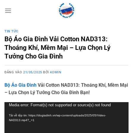
Bỏ
qua
nội
dung
TIN TỨC
Bộ Áo Gia Đình Vải Cotton NAD313:
Thoáng Khí, Mềm Mại – Lựa Chọn Lý
Tưởng Cho Gia Đình
ĐĂNG VÀO
21/05/2025
BỞI
ADMIN
Bộ Áo Gia Đình
Vải Cotton NAD313: Thoáng Khí, Mềm Mại
– Lựa Chọn Lý Tưởng Cho Gia Đình Bạn!
Trình
Media error: Format(s) not supported or source(s) not found
chơi
Tải về tệp tin: https://dogiadinh.vn/wp-content/uploads/2025/05/Video-
Video
NAD313.mp4?_=1