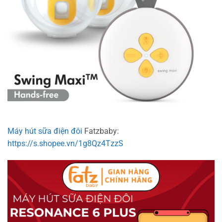
Máy hút sữa điện đôi
Fatzbaby:
https://s.shopee.vn/1g8Qz4TzzS