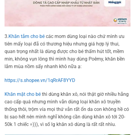
3.
Khăn tắm cho bé
các mom dùng loại nào chứ mình ưu
tiên mấy loại đã có thương hiệu nhưng giá hợp lý thui,
quan trọng nhất là dùng được cho bé thấm hút tốt, mềm
min, không vụn lông thì mình hay dùng Poêmy, khăn bền
lắm mùa nồm sấy nhanh khô nữa ạ:
https://s.shopee.vn/1qRrAF8YYD
Khăn mặt cho bé
thì dùng khăn xô, nói thật giờ nhiều hãng
cao cấp quá nhưng mình vẫn dùng loại khăn xô truyền
thống thôi, trộm vía mọi thứ vẫn rất ổn da con không hề có
bị sao hết nên mình nghĩ không cần dùng khăn xô tới 20-
50k 1 chiếc =))), vì số lg khăn xô dùng là rất rất nhìu.