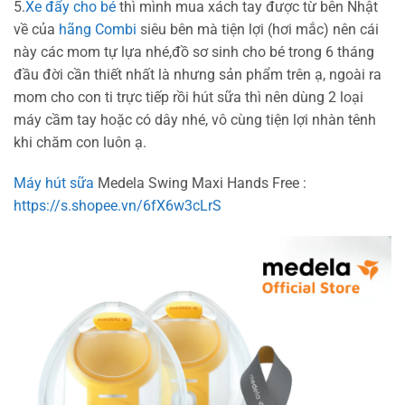
5.
Xe đẩy cho bé
thì mình mua xách tay được từ bên Nhật
về của
hãng Combi
siêu bên mà tiện lợi (hơi mắc) nên cái
này các mom tự lựa nhé,đồ sơ sinh cho bé trong 6 tháng
đầu đời cần thiết nhất là nhưng sản phẩm trên ạ, ngoài ra
mom cho con ti trực tiếp rồi hút sữa thì nên dùng 2 loại
máy cầm tay hoặc có dây nhé, vô cùng tiện lợi nhàn tênh
khi chăm con luôn ạ.
Máy hút sữa
Medela Swing Maxi Hands Free :
https://s.shopee.vn/6fX6w3cLrS