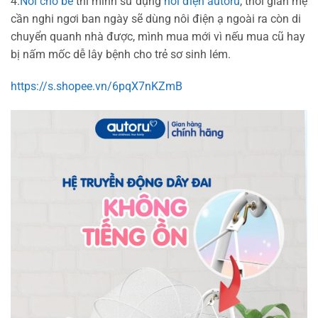
4.
Nôi cho bé
thì mình sử dụng
nôi điện autoru
, thời gian mẹ
cần nghi ngơi ban ngày sẽ dùng nôi điện ạ ngoài ra còn di
chuyển quanh nhà được, mình mua mới vì nếu mua cũ hay
bị nấm mốc dễ lây bệnh cho trẻ sơ sinh lém.
https://s.shopee.vn/6pqX7nKZmB