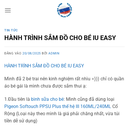
Bỏ
qua
nội
dung
TIN TỨC
HÀNH TRÌNH SẮM ĐỒ CHO BÉ IU EASY
ĐĂNG VÀO
20/08/2025
BỞI
ADMIN
HÀNH TRÌNH SẮM ĐỒ CHO BÉ IU EASY
Mình đã 2 bé trai nên kinh nghiệm rất nhìu =))) chỉ có quần
áo bé gái là mình chưa được sắm thui ạ:
1.Đầu tiên là
bình sữa cho bé
: Mình cũng đã dùng loại
Pigeon Softouch PPSU Plus thế hệ III 160ML/240ML
Cổ
Rộng (Loại này theo mình là giá phải chăng nhất, vừa túi
tiền dễ sử dụng)