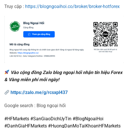
Truy cập :
https://blogngoaihoi.co/broker/broker-hotforex
Vào cộng đồng Zalo blog ngoại hối nhận tín hiệu Forex
& Vàng miễn phí mỗi ngày!
https://zalo.me/g/rcsxpl437
Google search : Blog ngoại hối
#HFMarkets #SanGiaoDichUyTin #BlogNgoaiHoi
#DanhGiaHFMarkets #HuongDanMoTaiKhoanHFMarkets