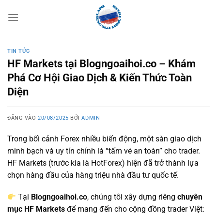
Bỏ
qua
nội
dung
TIN TỨC
HF Markets tại Blogngoaihoi.co – Khám
Phá Cơ Hội Giao Dịch & Kiến Thức Toàn
Diện
ĐĂNG VÀO
20/08/2025
BỞI
ADMIN
Trong bối cảnh Forex nhiều biến động, một sàn giao dịch
minh bạch và uy tín chính là “tấm vé an toàn” cho trader.
HF Markets (trước kia là HotForex) hiện đã trở thành lựa
chọn hàng đầu của hàng triệu nhà đầu tư quốc tế.
Tại
Blogngoaihoi.co
, chúng tôi xây dựng riêng
chuyên
mục HF Markets
để mang đến cho cộng đồng trader Việt: