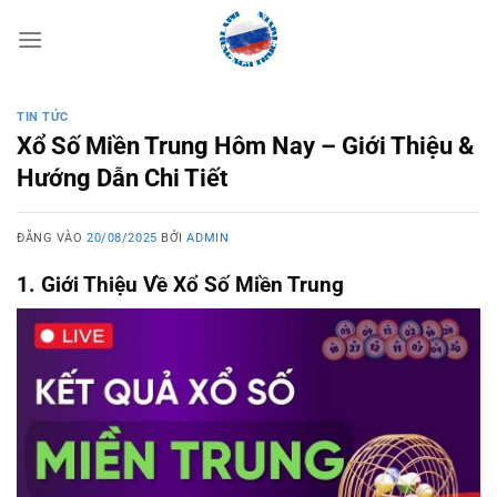
Bỏ
qua
nội
dung
TIN TỨC
Xổ Số Miền Trung Hôm Nay – Giới Thiệu &
Hướng Dẫn Chi Tiết
ĐĂNG VÀO
20/08/2025
BỞI
ADMIN
1. Giới Thiệu Về Xổ Số Miền Trung