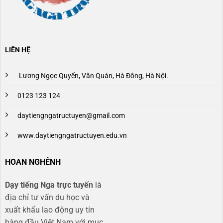
LIÊN HỆ
Lương Ngọc Quyến, Văn Quán, Hà Đông, Hà Nội.
0123 123 124
daytiengngatructuyen@gmail.com
www.daytiengngatructuyen.edu.vn
HOAN NGHÊNH
Dạy tiếng Nga trực tuyến
là
địa chỉ tư vấn du học và
xuất khẩu lao động uy tín
hàng đầu Việt Nam với mục