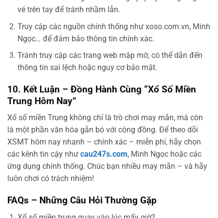
vé trên tay để tránh nhầm lẫn.
Truy cập các nguồn chính thống như xoso.com.vn, Minh
Ngọc… để đảm bảo thông tin chính xác.
Tránh truy cập các trang web mập mờ, có thể dẫn đến
thông tin sai lệch hoặc nguy cơ bảo mật.
10. Kết Luận – Đồng Hành Cùng “Xổ Số Miền
Trung Hôm Nay”
Xổ số miền Trung không chỉ là trò chơi may mắn, mà còn
là một phần văn hóa gắn bó với cộng đồng. Để theo dõi
XSMT hôm nay nhanh – chính xác – miễn phí, hãy chọn
các kênh tin cậy như
cau247s.com
, Minh Ngọc hoặc các
ứng dụng chính thống. Chúc bạn nhiều may mắn – và hãy
luôn chơi có trách nhiệm!
FAQs – Những Câu Hỏi Thường Gặp
Xổ số miền trung quay vào lúc mấy giờ?