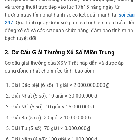
và tường thuật trực tiếp vào lúc 17h15 hàng ngày từ
trường quay tỉnh phát hành vé có kết quả nhanh tại
soi cầu
247
. Quá trình quay dưới sự giám sát nghiêm ngặt của Hội
đồng xổ số và các cơ quan chức năng, đảm bảo tính minh
bạch tuyệt đối
3. Cơ Cấu Giải Thưởng Xổ Số Miền Trung
Cơ cấu giải thưởng của XSMT rất hấp dẫn và được áp
dụng đồng nhất cho nhiều tỉnh, bao gồm:
Giải Đặc biệt (6 số): 1 giải × 2.000.000.000 ₫
Giải Nhất (5 số): 10 giải × 30.000.000 ₫
Giải Nhì (5 số): 10 giải × 15.000.000 ₫
Giải Ba (5 số): 20 giải × 10.000.000 ₫
Giải Tư (5 số): 70 giải × 3.000.000 ₫
Giải Năm (4 số): 100 giải × 1.000.000 ₫