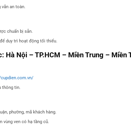
 vẫn an toàn.
ược chuẩn bị sẵn.
 duy trì hoạt động tối thiểu.
ực: Hà Nội – TP.HCM – Miền Trung – Miền 
//cupdien.com.vn/
 thông tin.
uận, phường, mã khách hàng.
n vùng ven có hạ tầng cũ.