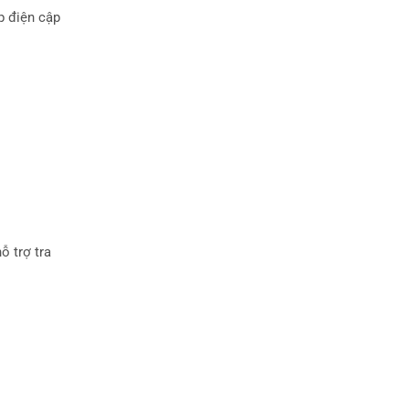
p điện cập
ỗ trợ tra