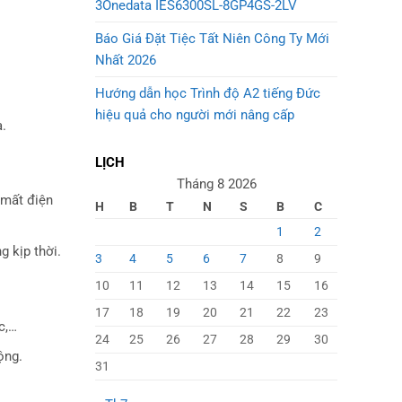
3Onedata IES6300SL-8GP4GS-2LV
Báo Giá Đặt Tiệc Tất Niên Công Ty Mới
Nhất 2026
Hướng dẫn học Trình độ A2 tiếng Đức
hiệu quả cho người mới nâng cấp
.
LỊCH
Tháng 8 2026
 mất điện
H
B
T
N
S
B
C
1
2
g kịp thời.
3
4
5
6
7
8
9
10
11
12
13
14
15
16
17
18
19
20
21
22
23
c,…
24
25
26
27
28
29
30
ộng.
31