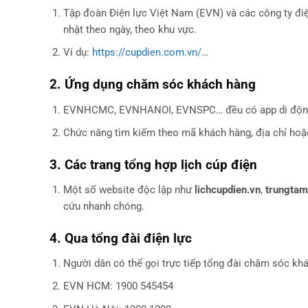
Tập đoàn Điện lực Việt Nam (EVN) và các công ty điện
nhật theo ngày, theo khu vực.
Ví dụ:
https://cupdien.com.vn/
…
2. Ứng dụng chăm sóc khách hàng
EVNHCMC, EVNHANOI, EVNSPC… đều có app di động gi
Chức năng tìm kiếm theo mã khách hàng, địa chỉ hoặc 
3. Các trang tổng hợp lịch cúp điện
Một số website độc lập như
lichcupdien.vn
,
trungtam
cứu nhanh chóng.
4. Qua tổng đài điện lực
Người dân có thể gọi trực tiếp tổng đài chăm sóc kh
EVN HCM: 1900 545454