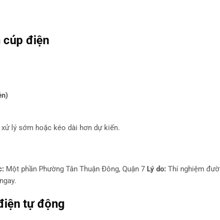
h cúp điện
ện)
t, xử lý sớm hoặc kéo dài hơn dự kiến.
c:
Một phần Phường Tân Thuận Đông, Quận 7
Lý do:
Thí nghiệm đườ
ngay.
điện tự động