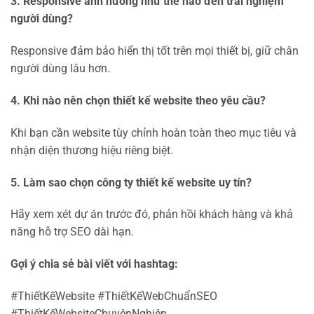
3. Responsive ảnh hưởng như thế nào đến trải nghiệm
người dùng?
Responsive đảm bảo hiển thị tốt trên mọi thiết bị, giữ chân
người dùng lâu hơn.
4. Khi nào nên chọn thiết kế website theo yêu cầu?
Khi bạn cần website tùy chỉnh hoàn toàn theo mục tiêu và
nhận diện thương hiệu riêng biệt.
5. Làm sao chọn công ty thiết kế website uy tín?
Hãy xem xét dự án trước đó, phản hồi khách hàng và khả
năng hỗ trợ SEO dài hạn.
Gợi ý chia sẻ bài viết với hashtag:
#ThiếtKếWebsite #ThiếtKếWebChuẩnSEO
#ThiếtKếWebsiteChuyênNghiệp