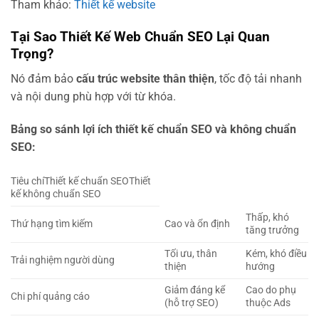
Tham khảo:
Thiết kế website
Tại Sao Thiết Kế Web Chuẩn SEO Lại Quan
Trọng?
Nó đảm bảo
cấu trúc website thân thiện
, tốc độ tải nhanh
và nội dung phù hợp với từ khóa.
Bảng so sánh lợi ích thiết kế chuẩn SEO và không chuẩn
SEO:
Tiêu chíThiết kế chuẩn SEOThiết
kế không chuẩn SEO
Thấp, khó
Thứ hạng tìm kiếm
Cao và ổn định
tăng trưởng
Tối ưu, thân
Kém, khó điều
Trải nghiệm người dùng
thiện
hướng
Giảm đáng kể
Cao do phụ
Chi phí quảng cáo
(hỗ trợ SEO)
thuộc Ads