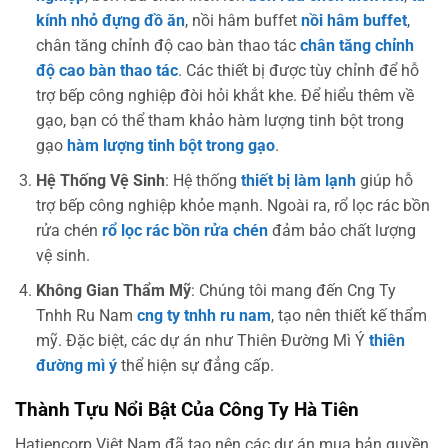
kính nhỏ đựng đồ ăn
, nồi hâm buffet
nồi hâm buffet
,
chân tăng chỉnh độ cao bàn thao tác
chân tăng chỉnh
độ cao bàn thao tác
. Các thiết bị được tùy chỉnh để hỗ
trợ bếp công nghiệp đòi hỏi khắt khe. Để hiểu thêm về
gạo, bạn có thể tham khảo hàm lượng tinh bột trong
gạo
hàm lượng tinh bột trong gạo
.
Hệ Thống Vệ Sinh
: Hệ thống
thiết bị làm lạnh
giúp hỗ
trợ bếp công nghiệp khỏe mạnh. Ngoài ra, rổ lọc rác bồn
rửa chén
rổ lọc rác bồn rửa chén
đảm bảo chất lượng
vệ sinh.
Không Gian Thẩm Mỹ
: Chúng tôi mang đến Cng Ty
Tnhh Ru Nam
cng ty tnhh ru nam
, tạo nên thiết kế thẩm
mỹ. Đặc biệt, các dự án như Thiên Đường Mì Ý
thiên
đường mì ý
thể hiện sự đẳng cấp.
Thành Tựu Nổi Bật Của Công Ty Hà Tiên
Hatiencorp Việt Nam đã tạo nên các dự án mua bản quyền