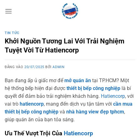
Bỏ
qua
nội
dung
TIN TỨC
Khởi Nguồn Tương Lai Với Trải Nghiệm
Tuyệt Vời Từ Hatiencorp
ĐĂNG VÀO
20/07/2025
BỞI
ADMIN
Bạn đang ấp ủ giấc mơ để
mở quán ăn
tại TP.HCM? Một
hệ thống bếp hiện đại được
thiết bị bếp công nghiệp
là bí
quyết để đảm bảo trải nghiệm khách hàng.
Hatiencorp
, với
vai trò
hatiencorp
, mang đến dịch vụ tận tâm với
cần mua
thiết bị bếp công nghiệp
và
nhà hàng view đẹp tphcm
,
giúp quán ăn của bạn tỏa sáng.
Ưu Thế Vượt Trội Của
Hatiencorp