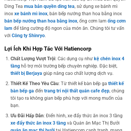
Ding Tea
mua bản quyền ding tea
, sử dụng xe bánh mì
inox
xe bánh mì inox
, bán bếp nướng than hoa bằng inox
bán bếp nướng than hoa bằng inox
, ống cơm lam
ống cơm
lam
để tăng cường độ ngon của món ăn. Chúng tôi tư vấn
với
Công ty Shinryo
.
Lợi Ích Khi Hợp Tác Với Hatiencorp
Chất Lượng Vượt Trội
: Các dụng cụ như
kệ chén inox 4
tầng
hỗ trợ môi trường bếp chuyên nghiệp. Đặc biệt,
thiết bị Berjaya
giúp nâng cao chất lượng dịch vụ.
Thiết Kế Theo Yêu Cầu
: Từ thiết kế bàn bếp ga
thiết kế
bàn bếp ga
đến
trang trí nội thất quán cafe đẹp
, chúng
tôi tạo ra không gian bếp phù hợp với mong muốn của
bạn.
Ưu Đãi Hấp Dẫn
: Điển hình, xe đẩy thức ăn inox 3 tầng
xe đẩy thức ăn inox 3 tầng
và Quán ăn Mạc Thị Bưởi
quán ăn mạc thị bưởi
tại Hatiencorp cạnh tranh, mang