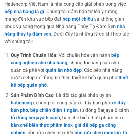
Hatiencorp Việt Nam là nhà cung cấp giải pháp trong việc
bếp nhà hàng là gì
. Chúng tôi đảm bảo từ lên ý tưởng,
mang đến khu vực bếp đạt
bếp một chiều
và không gian
phục vụ sang trọng qua Nhà hàng Thủy Tạ Đầm Sen
nhà
hàng thủy tạ đầm sen
. Dưới đây là những lý do khi hợp tác
với chúng tôi:
Quy Trình Chuẩn Hóa
: Với chuẩn hóa vận hành
bếp
công nghiệp cho nhà hàng
, chúng tôi nâng cao cho
quán cà phê với
quán ăn nhỏ đẹp
. Các bếp nhà hàng
được setup để đồng bộ theo thiết kế bếp quán phở
thiết
kế bếp quán phở
.
Sản Phẩm Đỉnh Cao
: Là đối tác giải pháp uy tín
hatiencorp
, chúng tôi cung cấp xe đẩy bán phở
xe đẩy
bán phở
,
bếp chiên điện 1 ngăn
, tủ đông Berjaya 6 cánh
tủ đông berjaya 6 cánh
, bàn chế biến thực phẩm inox
bàn chế biến thực phẩm inox
,
giá để bếp ga công
nghiệp
, bồn rửa chén inox lớn
bồn rửa chén inox lớn
,
tủ