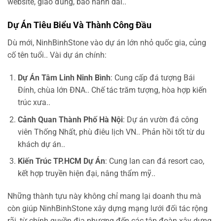
website, giao đúng, bảo hành dài..
Dự Án Tiêu Biểu Và Thành Công Đầu
Dù mới, NinhBinhStone vào dự án lớn nhỏ quốc gia, củng
cố tên tuổi.. Vài dự án chính:
Dự Án Tâm Linh Ninh Bình
: Cung cấp đá tượng Bái
Đính, chùa lớn ĐNA.. Chế tác trăm tượng, hòa hợp kiến
trúc xưa..
Cảnh Quan Thành Phố Hà Nội
: Dự án vườn đá công
viên Thống Nhất, phù điêu lịch VN.. Phản hồi tốt từ du
khách dự án..
Kiến Trúc TP.HCM Dự Án
: Cung lan can đá resort cao,
kết hợp truyền hiện đại, nâng thẩm mỹ..
Những thành tựu này không chỉ mang lại doanh thu mà
còn giúp NinhBinhStone xây dựng mạng lưới đối tác rộng
rãi, từ chính quyền địa phương đến các tập đoàn xây dựng