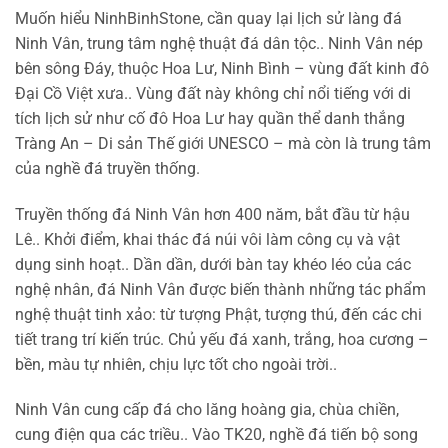
Muốn hiểu NinhBinhStone, cần quay lại lịch sử làng đá
Ninh Vân, trung tâm nghệ thuật đá dân tộc.. Ninh Vân nép
bên sông Đáy, thuộc Hoa Lư, Ninh Bình – vùng đất kinh đô
Đại Cồ Việt xưa.. Vùng đất này không chỉ nổi tiếng với di
tích lịch sử như cố đô Hoa Lư hay quần thể danh thắng
Tràng An – Di sản Thế giới UNESCO – mà còn là trung tâm
của nghề đá truyền thống.
Truyền thống đá Ninh Vân hơn 400 năm, bắt đầu từ hậu
Lê.. Khởi điểm, khai thác đá núi vôi làm công cụ và vật
dụng sinh hoạt.. Dần dần, dưới bàn tay khéo léo của các
nghệ nhân, đá Ninh Vân được biến thành những tác phẩm
nghệ thuật tinh xảo: từ tượng Phật, tượng thú, đến các chi
tiết trang trí kiến trúc. Chủ yếu đá xanh, trắng, hoa cương –
bền, màu tự nhiên, chịu lực tốt cho ngoài trời..
Ninh Vân cung cấp đá cho lăng hoàng gia, chùa chiền,
cung điện qua các triều.. Vào TK20, nghề đá tiến bộ song