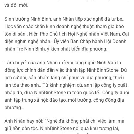
và đổi mới.
Sinh trưởng Ninh Bình, anh Nhàn tiếp xúc nghề đá từ bé..
Học vấn chắc chắn kinh doanh nghệ thuật, tham gia bảo
tồn di sản.. Hiện Phó Chủ tịch Hội Nghệ nhân Việt Nam, đại
diện nghìn nghệ nhân.. Ủy viên Ban Chấp hành Hội Doanh
nhân Trẻ Ninh Bình, ý kiến phát triển địa phương..
Tâm huyết của anh Nhàn đối với làng nghề Ninh Vân là
động lực chính dẫn đến việc thành lập NinhBinhStone. Dù
lịch sử dài, sản phẩm làng chỉ phục vụ địa phương, thiếu
lan tỏa theo anh.. Từ kinh nghiệm cũ, anh lập công ty xuất
nhập đá, đưa NinhBinhStone ra toàn quốc tế.. Công ty dưới
anh tập trung xã hội: đào tạo, môi trường, cộng đồng địa
phương..
Anh Nhàn hay nói: “Nghề đá không phải chỉ việc làm, mà
giữ hồn dân tộc. NinhBinhStone nối quá khứ tương lai,