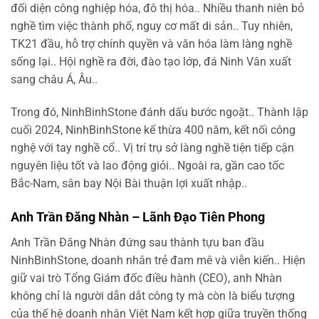
đối diện công nghiệp hóa, đô thị hóa.. Nhiều thanh niên bỏ
nghề tìm việc thành phố, nguy cơ mất di sản.. Tuy nhiên,
TK21 đầu, hỗ trợ chính quyền và văn hóa làm làng nghề
sống lại.. Hội nghề ra đời, đào tạo lớp, đá Ninh Vân xuất
sang châu Á, Âu..
Trong đó, NinhBinhStone đánh dấu bước ngoặt.. Thành lập
cuối 2024, NinhBinhStone kế thừa 400 năm, kết nối công
nghệ với tay nghề cổ.. Vị trí trụ sở làng nghề tiện tiếp cận
nguyên liệu tốt và lao động giỏi.. Ngoài ra, gần cao tốc
Bắc-Nam, sân bay Nội Bài thuận lợi xuất nhập..
Anh Trần Đăng Nhàn – Lãnh Đạo Tiên Phong
Anh Trần Đăng Nhàn đứng sau thành tựu ban đầu
NinhBinhStone, doanh nhân trẻ đam mê và viễn kiến.. Hiện
giữ vai trò Tổng Giám đốc điều hành (CEO), anh Nhàn
không chỉ là người dẫn dắt công ty mà còn là biểu tượng
của thế hệ doanh nhân Việt Nam kết hợp giữa truyền thống