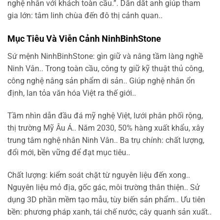
nghệ nhân với khách toàn cầu.”. Dẫn dắt anh giúp tham
gia lớn: tâm linh chùa đến đô thị cảnh quan..
Mục Tiêu Và Viễn Cảnh NinhBinhStone
Sứ mệnh NinhBinhStone: gìn giữ và nâng tầm làng nghề
Ninh Vân.. Trong toàn cầu, công ty giữ kỹ thuật thủ công,
công nghệ nâng sản phẩm di sản.. Giúp nghệ nhân ổn
định, lan tỏa văn hóa Việt ra thế giới..
Tầm nhìn dẫn đầu đá mỹ nghệ Việt, lưới phân phối rộng,
thị trường Mỹ Âu Á.. Năm 2030, 50% hàng xuất khẩu, xây
trung tâm nghệ nhân Ninh Vân.. Ba trụ chính: chất lượng,
đổi mới, bền vững để đạt mục tiêu..
Chất lượng: kiểm soát chặt từ nguyên liệu đến xong..
Nguyên liệu mỏ địa, gốc gác, môi trường thân thiện.. Sử
dụng 3D phần mềm tạo mẫu, tùy biến sản phẩm.. Ưu tiên
bền: phương pháp xanh, tái chế nước, cây quanh sản xuất..