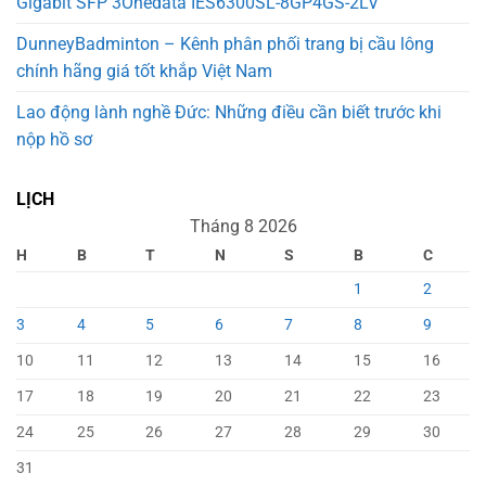
Gigabit SFP 3Onedata IES6300SL-8GP4GS-2LV
DunneyBadminton – Kênh phân phối trang bị cầu lông
chính hãng giá tốt khắp Việt Nam
Lao động lành nghề Đức: Những điều cần biết trước khi
nộp hồ sơ
LỊCH
Tháng 8 2026
H
B
T
N
S
B
C
1
2
3
4
5
6
7
8
9
10
11
12
13
14
15
16
17
18
19
20
21
22
23
24
25
26
27
28
29
30
31