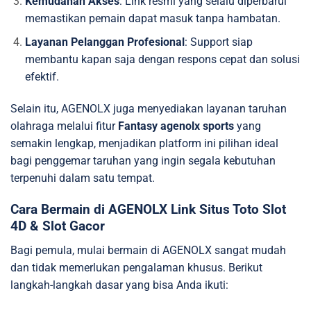
Kemudahan Akses
: Link resmi yang selalu diperbarui
memastikan pemain dapat masuk tanpa hambatan.
Layanan Pelanggan Profesional
: Support siap
membantu kapan saja dengan respons cepat dan solusi
efektif.
Selain itu, AGENOLX juga menyediakan layanan taruhan
olahraga melalui fitur
Fantasy agenolx sports
yang
semakin lengkap, menjadikan platform ini pilihan ideal
bagi penggemar taruhan yang ingin segala kebutuhan
terpenuhi dalam satu tempat.
Cara Bermain di AGENOLX Link Situs Toto Slot
4D & Slot Gacor
Bagi pemula, mulai bermain di AGENOLX sangat mudah
dan tidak memerlukan pengalaman khusus. Berikut
langkah-langkah dasar yang bisa Anda ikuti: