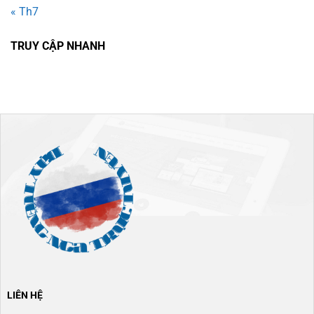
« Th7
TRUY CẬP NHANH
LIÊN HỆ