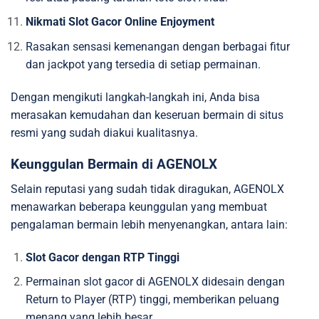
Nikmati Slot Gacor Online Enjoyment
Rasakan sensasi kemenangan dengan berbagai fitur
dan jackpot yang tersedia di setiap permainan.
Dengan mengikuti langkah-langkah ini, Anda bisa
merasakan kemudahan dan keseruan bermain di situs
resmi yang sudah diakui kualitasnya.
Keunggulan Bermain di AGENOLX
Selain reputasi yang sudah tidak diragukan, AGENOLX
menawarkan beberapa keunggulan yang membuat
pengalaman bermain lebih menyenangkan, antara lain:
Slot Gacor dengan RTP Tinggi
Permainan slot gacor di AGENOLX didesain dengan
Return to Player (RTP) tinggi, memberikan peluang
menang yang lebih besar.