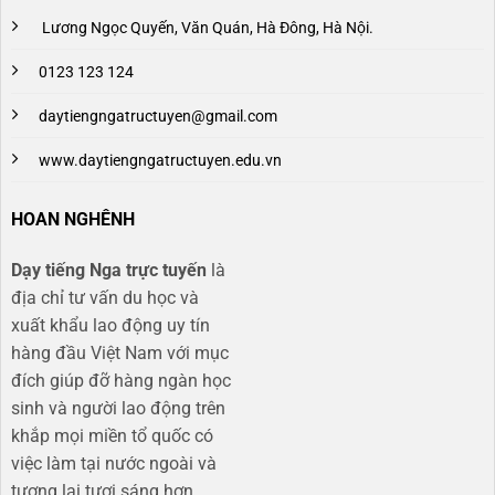
Lương Ngọc Quyến, Văn Quán, Hà Đông, Hà Nội.
0123 123 124
daytiengngatructuyen@gmail.com
www.daytiengngatructuyen.edu.vn
HOAN NGHÊNH
Dạy tiếng Nga trực tuyến
là
địa chỉ tư vấn du học và
xuất khẩu lao động uy tín
hàng đầu Việt Nam với mục
đích giúp đỡ hàng ngàn học
sinh và người lao động trên
khắp mọi miền tổ quốc có
việc làm tại nước ngoài và
tương lai tươi sáng hơn​.