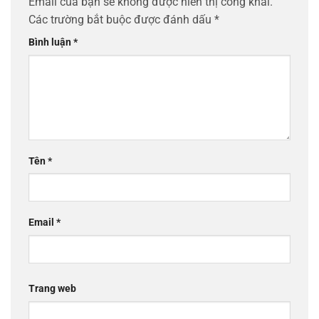
Email của bạn sẽ không được hiển thị công khai.
Các trường bắt buộc được đánh dấu
*
Bình luận
*
Tên
*
Email
*
Trang web