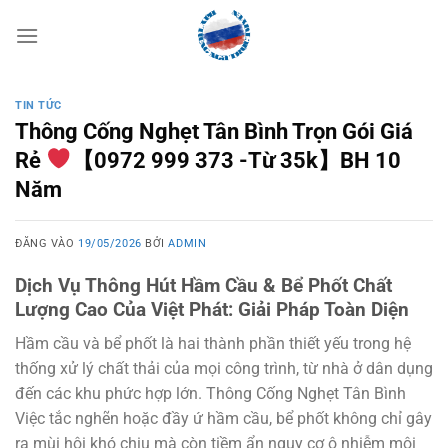
Bỏ
qua
nội
dung
TIN TỨC
Thông Cống Nghẹt Tân Bình Trọn Gói Giá
Rẻ
【0972 999 373 -Từ 35k】BH 10
Năm
ĐĂNG VÀO
19/05/2026
BỞI
ADMIN
Dịch Vụ Thông Hút Hầm Cầu & Bể Phốt Chất
Lượng Cao Của Việt Phát: Giải Pháp Toàn Diện
Hầm cầu và bể phốt là hai thành phần thiết yếu trong hệ
thống xử lý chất thải của mọi công trình, từ nhà ở dân dụng
đến các khu phức hợp lớn.
Thông Cống Nghẹt Tân Bình
Việc tắc nghẽn hoặc đầy ứ hầm cầu, bể phốt không chỉ gây
ra mùi hôi khó chịu mà còn tiềm ẩn nguy cơ ô nhiễm môi