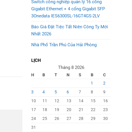
Switch công nghiệp quản lý 16 cổng
Gigabit Ethernet + 4 cổng Gigabit SFP
3Onedata IES6300SL-16GT4GS-2LV
Báo Giá Đặt Tiệc Tất Niên Công Ty Mới
Nhất 2026
Nhà Phố Trần Phú Của Hải Phòng
LỊCH
Tháng 8 2026
H
B
T
N
S
B
C
1
2
3
4
5
6
7
8
9
10
11
12
13
14
15
16
17
18
19
20
21
22
23
24
25
26
27
28
29
30
31