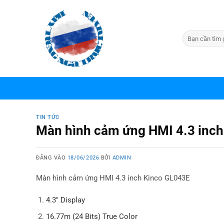
Bỏ
qua
nội
dung
TIN TỨC
Màn hình cảm ứng HMI 4.3 inc
ĐĂNG VÀO
18/06/2026
BỞI
ADMIN
Màn hình cảm ứng HMI 4.3 inch Kinco GL043E
4.3″ Display
16.77m (24 Bits) True Color