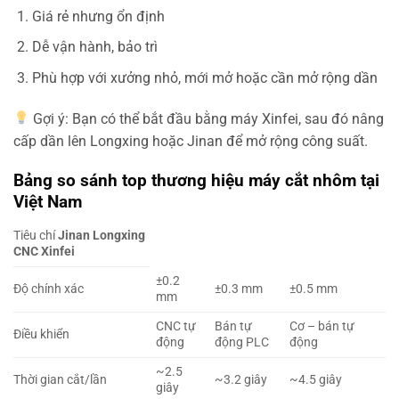
Giá rẻ nhưng ổn định
Dễ vận hành, bảo trì
Phù hợp với xưởng nhỏ, mới mở hoặc cần mở rộng dần
Gợi ý: Bạn có thể bắt đầu bằng máy Xinfei, sau đó nâng
cấp dần lên Longxing hoặc Jinan để mở rộng công suất.
Bảng so sánh top thương hiệu máy cắt nhôm tại
Việt Nam
Tiêu chí
Jinan
Longxing
CNC
Xinfei
±0.2
Độ chính xác
±0.3 mm
±0.5 mm
mm
CNC tự
Bán tự
Cơ – bán tự
Điều khiển
động
động PLC
động
~2.5
Thời gian cắt/lần
~3.2 giây
~4.5 giây
giây