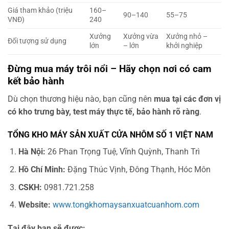
Giá tham khảo (triệu
160–
90–140
55–75
VNĐ)
240
Xưởng
Xưởng vừa
Xưởng nhỏ –
Đối tượng sử dụng
lớn
– lớn
khởi nghiệp
Đừng mua máy trôi nổi – Hãy chọn nơi có cam
kết bảo hành
Dù chọn thương hiệu nào, bạn cũng nên
mua tại các đơn vị
có kho trưng bày, test máy thực tế, bảo hành rõ ràng
.
TỔNG KHO MÁY SẢN XUẤT CỬA NHÔM SỐ 1 VIỆT NAM
Hà Nội:
26 Phan Trọng Tuệ, Vĩnh Quỳnh, Thanh Trì
Hồ Chí Minh:
Đặng Thúc Vịnh, Đông Thạnh, Hóc Môn
CSKH:
0981.721.258
Website:
www.tongkhomaysanxuatcuanhom.com
Tại đây bạn sẽ được: