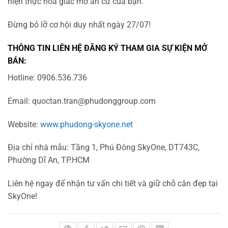
hiện thực hóa giấc mơ an cư của bạn.
Đừng bỏ lỡ cơ hội duy nhất ngày 27/07!
THÔNG TIN LIÊN HỆ ĐĂNG KÝ THAM GIA SỰ KIỆN MỞ
BÁN:
Hotline: 0906.536.736
Email:
quoctan.tran@phudonggroup.com
Website:
www.phudong-skyone.net
Địa chỉ nhà mẫu: Tầng 1, Phú Đông SkyOne, DT743C,
Phường Dĩ An, TP.HCM
Liên hệ ngay để nhận tư vấn chi tiết và giữ chỗ căn đẹp tại
SkyOne!