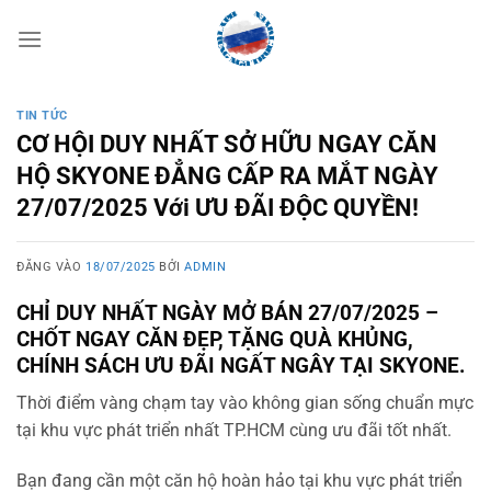
Bỏ
qua
nội
dung
TIN TỨC
CƠ HỘI DUY NHẤT SỞ HỮU NGAY CĂN
HỘ SKYONE ĐẲNG CẤP RA MẮT NGÀY
27/07/2025 Với ƯU ĐÃI ĐỘC QUYỀN!
ĐĂNG VÀO
18/07/2025
BỞI
ADMIN
CHỈ DUY NHẤT NGÀY MỞ BÁN 27/07/2025 –
CHỐT NGAY CĂN ĐẸP, TẶNG QUÀ KHỦNG,
CHÍNH SÁCH ƯU ĐÃI NGẤT NGÂY TẠI SKYONE.
Thời điểm vàng chạm tay vào không gian sống chuẩn mực
tại khu vực phát triển nhất TP.HCM cùng ưu đãi tốt nhất.
Bạn đang cần một căn hộ hoàn hảo tại khu vực phát triển