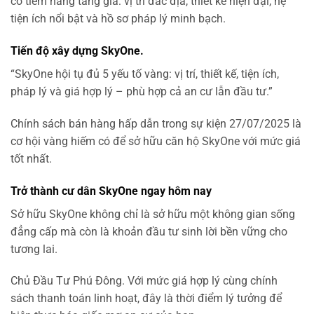
có tiềm năng tăng giá: vị trí đắc địa, thiết kế hiện đại, hệ
tiện ích nổi bật và hồ sơ pháp lý minh bạch.
Tiến độ xây dựng SkyOne.
“SkyOne hội tụ đủ 5 yếu tố vàng: vị trí, thiết kế, tiện ích,
pháp lý và giá hợp lý – phù hợp cả an cư lẫn đầu tư.”
Chính sách bán hàng hấp dẫn trong sự kiện 27/07/2025 là
cơ hội vàng hiếm có để sở hữu căn hộ SkyOne với mức giá
tốt nhất.
Trở thành cư dân SkyOne ngay hôm nay
Sở hữu SkyOne không chỉ là sở hữu một không gian sống
đẳng cấp mà còn là khoản đầu tư sinh lời bền vững cho
tương lai.
Chủ Đầu Tư Phú Đông. Với mức giá hợp lý cùng chính
sách thanh toán linh hoạt, đây là thời điểm lý tưởng để