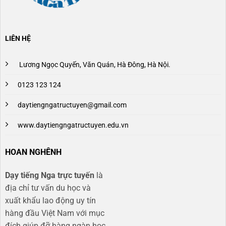
LIÊN HỆ
Lương Ngọc Quyến, Văn Quán, Hà Đông, Hà Nội.
0123 123 124
daytiengngatructuyen@gmail.com
www.daytiengngatructuyen.edu.vn
HOAN NGHÊNH
Dạy tiếng Nga trực tuyến
là
địa chỉ tư vấn du học và
xuất khẩu lao động uy tín
hàng đầu Việt Nam với mục
đích giúp đỡ hàng ngàn học