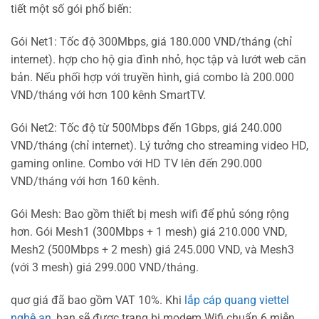
tiết một số gói phổ biến:
Gói Net1: Tốc độ 300Mbps, giá 180.000 VND/tháng (chỉ
internet). hợp cho hộ gia đình nhỏ, học tập và lướt web căn
bản. Nếu phối hợp với truyền hình, giá combo là 200.000
VND/tháng với hơn 100 kênh SmartTV.
Gói Net2: Tốc độ từ 500Mbps đến 1Gbps, giá 240.000
VND/tháng (chỉ internet). Lý tưởng cho streaming video HD,
gaming online. Combo với HD TV lên đến 290.000
VND/tháng với hơn 160 kênh.
Gói Mesh: Bao gồm thiết bị mesh wifi để phủ sóng rộng
hơn. Gói Mesh1 (300Mbps + 1 mesh) giá 210.000 VND,
Mesh2 (500Mbps + 2 mesh) giá 245.000 VND, và Mesh3
(với 3 mesh) giá 299.000 VND/tháng.
quơ giá đã bao gồm VAT 10%. Khi
lắp cáp quang viettel
nghệ an
, bạn sẽ được trang bị modem Wifi chuẩn 6 miễn