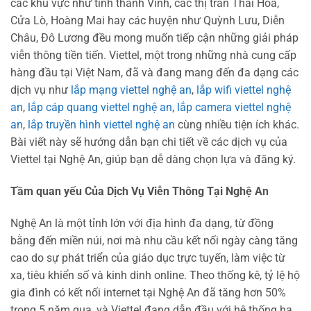
các khu vực như tỉnh thành Vinh, các thị trấn Thái Hòa,
Cửa Lò, Hoàng Mai hay các huyện như Quỳnh Lưu, Diễn
Châu, Đô Lương đều mong muốn tiếp cận những giải pháp
viễn thông tiền tiến. Viettel, một trong những nhà cung cấp
hàng đầu tại Việt Nam, đã và đang mang đến đa dạng các
dịch vụ như
lắp mạng viettel nghệ an
,
lắp wifi viettel nghệ
an
,
lắp cáp quang viettel nghệ an
,
lắp camera viettel nghệ
an
,
lắp truyền hình viettel nghệ an
cùng nhiều tiện ích khác.
Bài viết này sẽ hướng dẫn bạn chi tiết về các dịch vụ của
Viettel tại Nghệ An, giúp bạn dễ dàng chọn lựa và đăng ký.
Tầm quan yếu Của Dịch Vụ Viễn Thông Tại Nghệ An
Nghệ An là một tỉnh lớn với địa hình đa dạng, từ đồng
bằng đến miền núi, nơi mà nhu cầu kết nối ngày càng tăng
cao do sự phát triển của giáo dục trực tuyến, làm việc từ
xa, tiêu khiển số và kinh dinh online. Theo thống kê, tỷ lệ hộ
gia đình có kết nối internet tại Nghệ An đã tăng hơn 50%
trong 5 năm qua, và Viettel đang dẫn đầu với hệ thống hạ