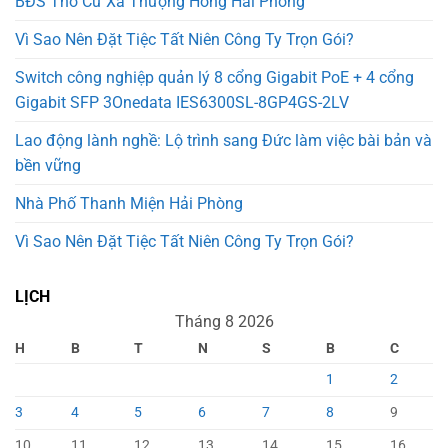
BĐS Thổ Cư Xã Thượng Hồng Hải Phòng
Vì Sao Nên Đặt Tiệc Tất Niên Công Ty Trọn Gói?
Switch công nghiệp quản lý 8 cổng Gigabit PoE + 4 cổng
Gigabit SFP 3Onedata IES6300SL-8GP4GS-2LV
Lao động lành nghề: Lộ trình sang Đức làm việc bài bản và
bền vững
Nhà Phố Thanh Miện Hải Phòng
Vì Sao Nên Đặt Tiệc Tất Niên Công Ty Trọn Gói?
LỊCH
Tháng 8 2026
H
B
T
N
S
B
C
1
2
3
4
5
6
7
8
9
10
11
12
13
14
15
16