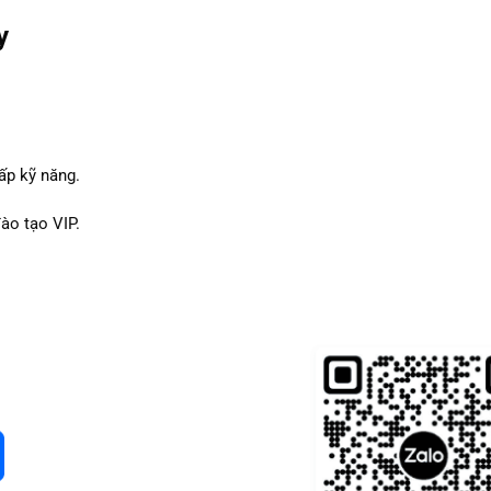
y
ấp kỹ năng.
ào tạo VIP.