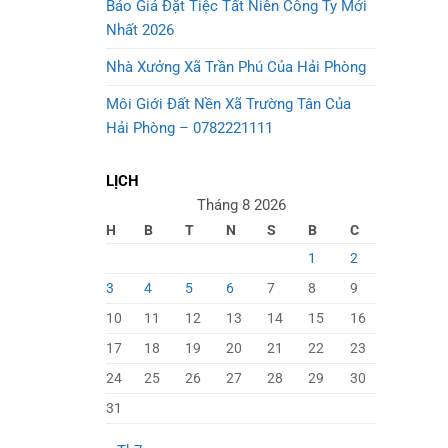
Báo Giá Đặt Tiệc Tất Niên Công Ty Mới
Nhất 2026
Nhà Xưởng Xã Trần Phú Của Hải Phòng
Môi Giới Đất Nền Xã Trường Tân Của
Hải Phòng – 0782221111
LỊCH
Tháng 8 2026
H
B
T
N
S
B
C
1
2
3
4
5
6
7
8
9
10
11
12
13
14
15
16
17
18
19
20
21
22
23
24
25
26
27
28
29
30
31