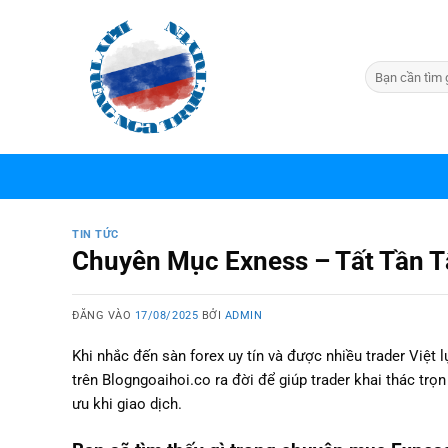
Bỏ
qua
nội
dung
TIN TỨC
Chuyên Mục Exness – Tất Tần Tậ
ĐĂNG VÀO
17/08/2025
BỞI
ADMIN
Khi nhắc đến sàn forex uy tín và được nhiều trader Việ
trên Blogngoaihoi.co ra đời để giúp trader khai thác trọ
ưu khi giao dịch.