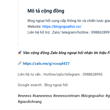
Vào cộng đồng Zalo blog ngoại hối nhận tín hiệu 
https://zalo.me/g/rcsxpl437
Liên hệ tư vấn : Hotline/zalo/telegram : 0988628995
Google search : Blog ngoại hối
#exness #sanexness #exnessvietnam #blogngoaihoi #gi
#giaodichvang