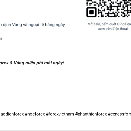
Forex & Vàng miễn phí mỗi ngày!
aodichforex #hocforex #forexvietnam #phanthichforex #exnessfor