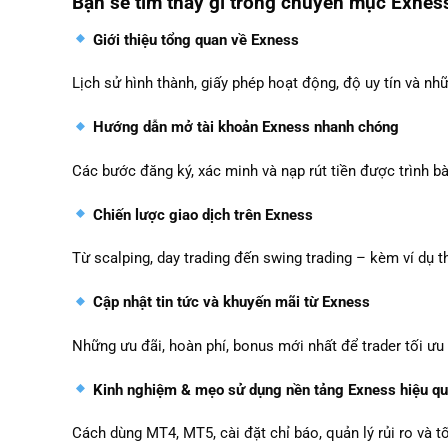
Bạn sẽ tìm thấy gì trong chuyên mục Exnes
Giới thiệu tổng quan về Exness
Lịch sử hình thành, giấy phép hoạt động, độ uy tín và nhữ
Hướng dẫn mở tài khoản Exness nhanh chóng
Các bước đăng ký, xác minh và nạp rút tiền được trình bà
Chiến lược giao dịch trên Exness
Từ scalping, day trading đến swing trading – kèm ví dụ t
Cập nhật tin tức và khuyến mãi từ Exness
Những ưu đãi, hoàn phí, bonus mới nhất để trader tối ưu 
Kinh nghiệm & mẹo sử dụng nền tảng Exness hiệu q
Cách dùng MT4, MT5, cài đặt chỉ báo, quản lý rủi ro và t