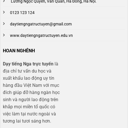
Lương Ngọc Quyến, Văn Quán, Hà Đông, Hà Nội.
0123 123 124
daytiengngatructuyen@gmail.com
www.daytiengngatructuyen.edu.vn
HOAN NGHÊNH
Dạy tiếng Nga trực tuyến
là
địa chỉ tư vấn du học và
xuất khẩu lao động uy tín
hàng đầu Việt Nam với mục
đích giúp đỡ hàng ngàn học
sinh và người lao động trên
khắp mọi miền tổ quốc có
việc làm tại nước ngoài và
tương lai tươi sáng hơn​.