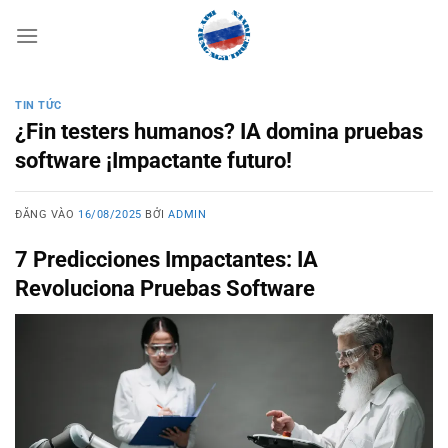
Bỏ
qua
nội
dung
TIN TỨC
¿Fin testers humanos? IA domina pruebas
software ¡Impactante futuro!
ĐĂNG VÀO
16/08/2025
BỞI
ADMIN
7 Predicciones Impactantes: IA
Revoluciona Pruebas Software