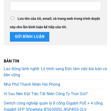
Lưu tên của tôi, email, và trang web trong trình duyệt
này cho lần bình luận kế tiếp của tôi.
BẢN TIN
Lao động lành nghề: Lộ trình sang Đức làm việc bài bản và
bền vững
Nhà Phố Thanh Miện Hải Phòng
Vì Sao Nên Đặt Tiệc Tất Niên Công Ty Trọn Gói?
Switch công nghiệp quản lý 8 cổng Gigabit PoE + 4 cổng
Gigabit SFP 3Onedata IES6300SL-8GP4GS-2LV