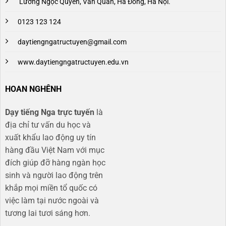
Lương Ngọc Quyến, Văn Quán, Hà Đông, Hà Nội.
0123 123 124
daytiengngatructuyen@gmail.com
www.daytiengngatructuyen.edu.vn
HOAN NGHÊNH
Dạy tiếng Nga trực tuyến
là
địa chỉ tư vấn du học và
xuất khẩu lao động uy tín
hàng đầu Việt Nam với mục
đích giúp đỡ hàng ngàn học
sinh và người lao động trên
khắp mọi miền tổ quốc có
việc làm tại nước ngoài và
tương lai tươi sáng hơn​.