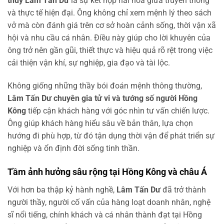
thủy Lâm Tấn Dư
là sự kết hợp hài hòa giữa truyền thống
và thực tế hiện đại. Ông không chỉ xem mệnh lý theo sách
vở mà còn đánh giá trên cơ sở hoàn cảnh sống, thời vận xã
hội và nhu cầu cá nhân. Điều này giúp cho lời khuyên của
ông trở nên gần gũi, thiết thực và hiệu quả rõ rệt trong việc
cải thiện vận khí, sự nghiệp, gia đạo và tài lộc.
Không giống những thầy bói đoán mệnh thông thường,
Lâm Tấn Dư chuyên gia tử vi và tướng số người Hồng
Kông
tiếp cận khách hàng với góc nhìn tư vấn chiến lược.
Ông giúp khách hàng hiểu sâu về bản thân, lựa chọn
hướng đi phù hợp, từ đó tận dụng thời vận để phát triển sự
nghiệp và ổn định đời sống tinh thần.
Tầm ảnh hưởng sâu rộng tại Hồng Kông và châu Á
Với hơn ba thập kỷ hành nghề,
Lâm Tấn Dư
đã trở thành
người thầy, người cố vấn của hàng loạt doanh nhân, nghệ
sĩ nổi tiếng, chính khách và cá nhân thành đạt tại Hồng