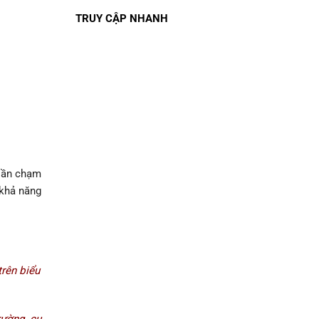
TRUY CẬP NHANH
 lần chạm
 khả năng
trên biểu
rường, cụ