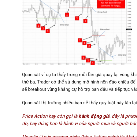
Quan sát ví dụ ta thấy trong mỗi lần giá quay lại vùng k
thứ ba, Trader có thể sử dụng mô hình nến đảo chiều để v
sẽ breakout vùng kháng cự hỗ trợ ban đầu và tiếp tục và
Quan sát thị trường nhiều bạn sẽ thấy quy luật này lặp lạ
Price Action hay còn gọi là
hành động giá
, đây là phươ
đồ, hay đúng hơn là hành vi của người mua và người bán 
Nguyên lý của phương pháp Price Action chính là: Mọi c