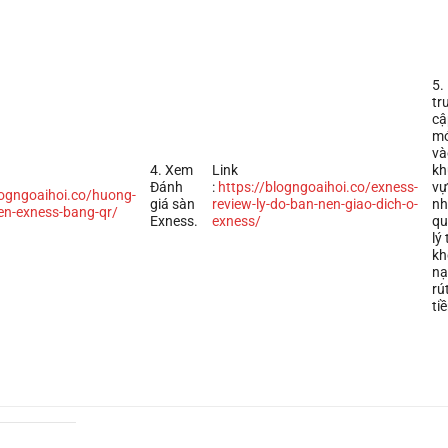
5.
tr
cậ
mớ
và
4. Xem
Link
kh
Đánh
:
https://blogngoaihoi.co/exness-
vự
logngoaihoi.co/huong-
giá sàn
review-ly-do-ban-nen-giao-dich-o-
nh
en-exness-bang-qr/
Exness.
exness/
qu
lý 
kh
nạ
rú
ti