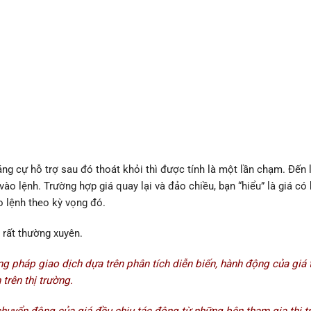
háng cự hỗ trợ sau đó thoát khỏi thì được tính là một lần chạm. Đến
ào lệnh. Trường hợp giá quay lại và đảo chiều, bạn “hiểu” là giá có
o lệnh theo kỳ vọng đó.
i rất thường xuyên.
ng pháp giao dịch dựa trên phân tích diễn biến, hành động của giá 
trên thị trường.
huyển động của giá đều chịu tác động từ những bên tham gia thị t