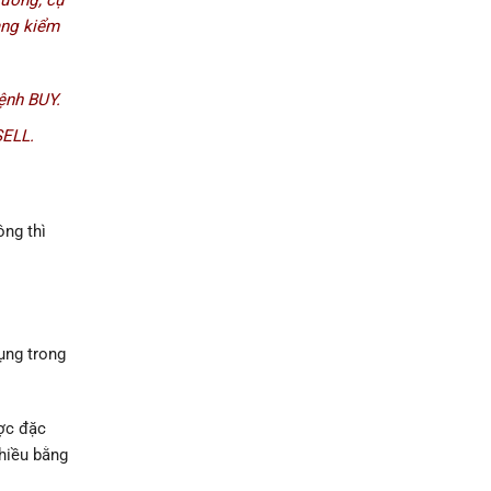
ang kiểm
ệnh BUY.
SELL.
ông thì
ụng trong
ược đặc
nhiều bằng