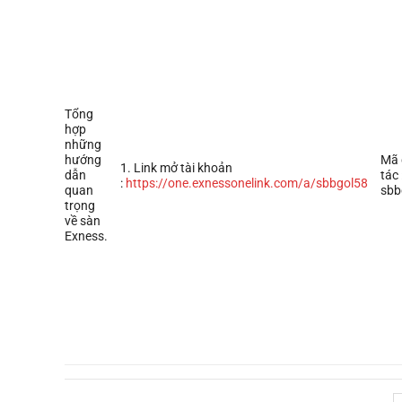
Tổng
hợp
những
hướng
Mã 
1. Link mở tài khoản
dẫn
tác 
:
https://one.exnessonelink.com/a/sbbgol58
quan
sbb
trọng
về sàn
Exness.