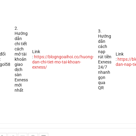
2.
3.
Hướng
Hướng
dẫn
dẫn
chi tiết
cách
cách
Link
nạp
đối
mở tài
Link
:
https://blogngoaihoi.co/huong-
rút tiền
:
khoản
:
https://b
dan-chi-tiet-mo-tai-khoan-
Exness
gol58
giao
dan-nap-ti
exness/
24/7
dịch
nhanh
sàn
gọn
Exness
qua
mới
QR
nhất