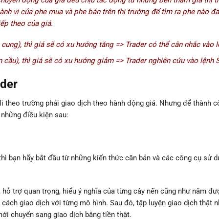
hành vi của phe mua và phe bán trên thị trường để tìm ra phe nào đ
iếp theo của giá.
cung), thì giá sẽ có xu hướng tăng => Trader có thể cân nhắc vào l
 cầu), thì giá sẽ có xu hướng giảm => Trader nghiên cứu vào lệnh 
ader
i theo trường phái giao dịch theo hành động giá. Nhưng để thành c
 những điều kiện sau:
hì bạn hãy bắt đầu từ những kiến thức căn bản và các công cụ sử d
ự, hỗ trợ quan trọng, hiểu ý nghĩa của từng cây nến cũng như nắm đ
cách giao dịch với từng mô hình. Sau đó, tập luyện giao dịch thật 
mới chuyển sang giao dịch bằng tiền thật.