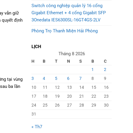
Switch công nghiệp quản lý 16 cổng
Gigabit Ethernet + 4 cổng Gigabit SFP
ay vẫn giữ
3Onedata IES6300SL-16GT4GS-2LV
a quyết định
Phòng Trọ Thanh Miện Hải Phòng
LỊCH
Tháng 8 2026
H
B
T
N
S
B
C
1
2
3
4
5
6
7
8
9
ứng tại vùng
 sau ba lần
10
11
12
13
14
15
16
17
18
19
20
21
22
23
24
25
26
27
28
29
30
31
« Th7