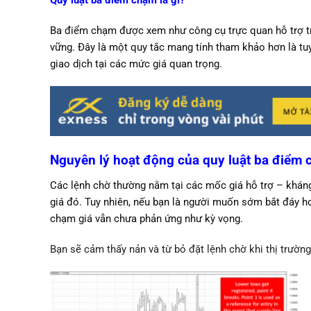
Quy luật ba điểm chạm là gì?
Ba điểm chạm được xem như công cụ trực quan hỗ trợ tra
vững. Đây là một quy tắc mang tính tham khảo hơn là tuyệ
giao dịch tại các mức giá quan trọng.
Nguyên lý hoạt động của quy luật ba điểm
Các lệnh chờ thường nằm tại các mốc giá hỗ trợ – kháng
giá đó. Tuy nhiên, nếu bạn là người muốn sớm bắt đáy ho
chạm giá vẫn chưa phản ứng như kỳ vọng.
Bạn sẽ cảm thấy nản và từ bỏ đặt lệnh chờ khi thị trườn