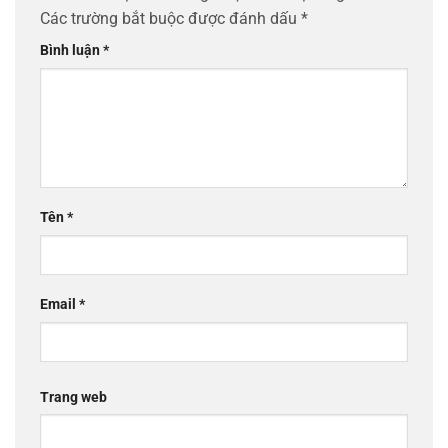
Các trường bắt buộc được đánh dấu
*
Bình luận
*
Tên
*
Email
*
Trang web