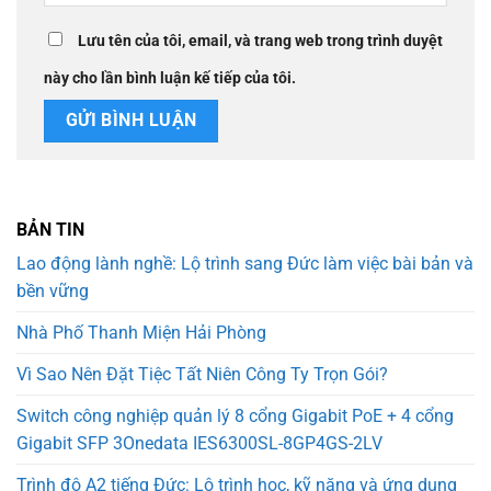
Lưu tên của tôi, email, và trang web trong trình duyệt
này cho lần bình luận kế tiếp của tôi.
BẢN TIN
Lao động lành nghề: Lộ trình sang Đức làm việc bài bản và
bền vững
Nhà Phố Thanh Miện Hải Phòng
Vì Sao Nên Đặt Tiệc Tất Niên Công Ty Trọn Gói?
Switch công nghiệp quản lý 8 cổng Gigabit PoE + 4 cổng
Gigabit SFP 3Onedata IES6300SL-8GP4GS-2LV
Trình độ A2 tiếng Đức: Lộ trình học, kỹ năng và ứng dụng