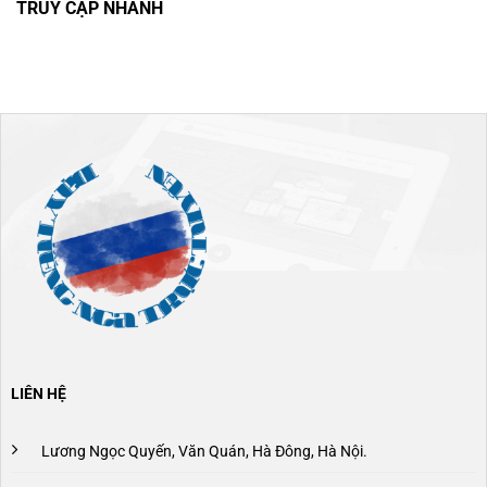
TRUY CẬP NHANH
LIÊN HỆ
Lương Ngọc Quyến, Văn Quán, Hà Đông, Hà Nội.