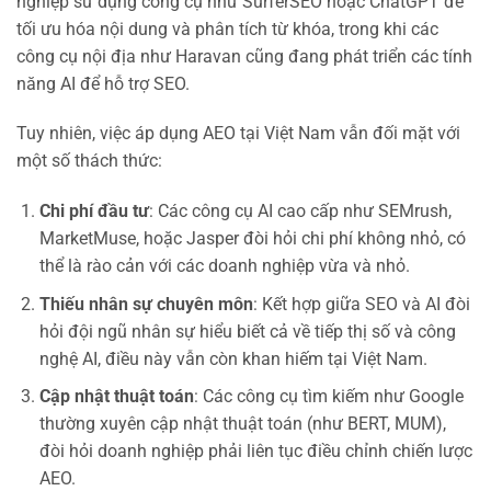
nghiệp sử dụng công cụ như SurferSEO hoặc ChatGPT để
tối ưu hóa nội dung và phân tích từ khóa, trong khi các
công cụ nội địa như Haravan cũng đang phát triển các tính
năng AI để hỗ trợ SEO.
Tuy nhiên, việc áp dụng AEO tại Việt Nam vẫn đối mặt với
một số thách thức:
Chi phí đầu tư
: Các công cụ AI cao cấp như SEMrush,
MarketMuse, hoặc Jasper đòi hỏi chi phí không nhỏ, có
thể là rào cản với các doanh nghiệp vừa và nhỏ.
Thiếu nhân sự chuyên môn
: Kết hợp giữa SEO và AI đòi
hỏi đội ngũ nhân sự hiểu biết cả về tiếp thị số và công
nghệ AI, điều này vẫn còn khan hiếm tại Việt Nam.
Cập nhật thuật toán
: Các công cụ tìm kiếm như Google
thường xuyên cập nhật thuật toán (như BERT, MUM),
đòi hỏi doanh nghiệp phải liên tục điều chỉnh chiến lược
AEO.