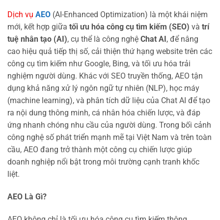
Dịch vụ
AEO
(AI-Enhanced Optimization) là một khái niệm
mới, kết hợp giữa
tối ưu hóa công cụ tìm kiếm (SEO)
và
trí
tuệ nhân tạo (AI)
, cụ thể là công nghệ
Chat AI
, để nâng
cao hiệu quả tiếp thị số, cải thiện thứ hạng website trên các
công cụ tìm kiếm như Google, Bing, và tối ưu hóa trải
nghiệm người dùng. Khác với SEO truyền thống, AEO tận
dụng khả năng xử lý ngôn ngữ tự nhiên (NLP), học máy
(machine learning), và phân tích dữ liệu của Chat AI để tạo
ra nội dung thông minh, cá nhân hóa chiến lược, và đáp
ứng nhanh chóng nhu cầu của người dùng. Trong bối cảnh
công nghệ số phát triển mạnh mẽ tại Việt Nam và trên toàn
cầu, AEO đang trở thành một công cụ chiến lược giúp
doanh nghiệp nổi bật trong môi trường cạnh tranh khốc
liệt.
AEO Là Gì?
AEO không chỉ là tối ưu hóa công cụ tìm kiếm thông