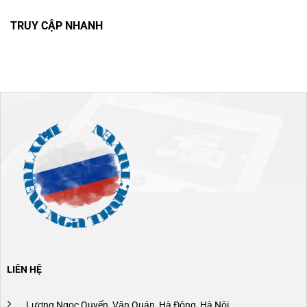
TRUY CẬP NHANH
LIÊN HỆ
Lương Ngọc Quyến, Văn Quán, Hà Đông, Hà Nội.