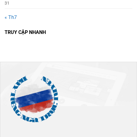
31
« Th7
TRUY CẬP NHANH