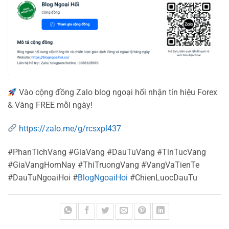
Vào cộng đồng Zalo blog ngoại hối nhận tín hiệu Forex
& Vàng FREE mỗi ngày!
https://zalo.me/g/rcsxpl437
#PhanTichVang #GiaVang #DauTuVang #TinTucVang
#GiaVangHomNay #ThiTruongVang #VangVaTienTe
#DauTuNgoaiHoi #
BlogNgoaiHoi
#ChienLuocDauTu