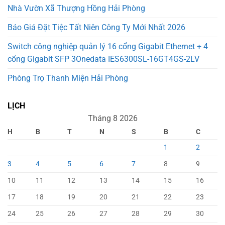
Nhà Vườn Xã Thượng Hồng Hải Phòng
Báo Giá Đặt Tiệc Tất Niên Công Ty Mới Nhất 2026
Switch công nghiệp quản lý 16 cổng Gigabit Ethernet + 4
cổng Gigabit SFP 3Onedata IES6300SL-16GT4GS-2LV
Phòng Trọ Thanh Miện Hải Phòng
LỊCH
Tháng 8 2026
H
B
T
N
S
B
C
1
2
3
4
5
6
7
8
9
10
11
12
13
14
15
16
17
18
19
20
21
22
23
24
25
26
27
28
29
30