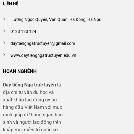
LIÊN HỆ
Lương Ngọc Quyến, Văn Quán, Hà Đông, Hà Nội.
0123 123 124
daytiengngatructuyen@gmail.com
www.daytiengngatructuyen.edu.vn
HOAN NGHÊNH
Dạy tiếng Nga trực tuyến
là
địa chỉ tư vấn du học và
xuất khẩu lao động uy tín
hàng đầu Việt Nam với mục
đích giúp đỡ hàng ngàn học
sinh và người lao động trên
khắp mọi miền tổ quốc có