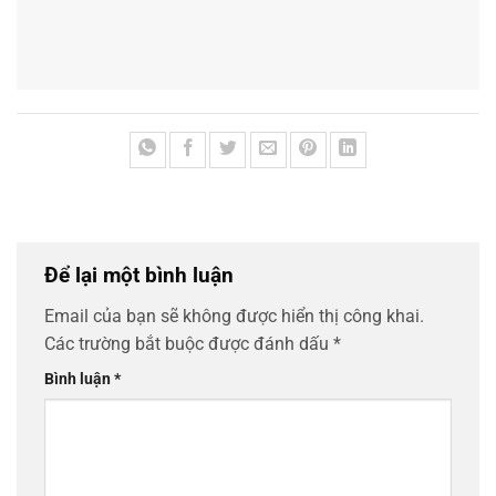
này cho lần bình luận kế tiếp của tôi.
BẢN TIN
Phòng Trọ Thượng Hồng Hải Phòng
Hiburan Online yang Menghasilkan Keseruan Tiada Tara
Nhà Xưởng Xã Thượng Hồng Hải Phòng
Phòng Trọ Thanh Miện Hải Phòng
Hiburan Online yang Menghasilkan Keseruan Tiada Tara
Switch công nghiệp quản lý 8 cổng Gigabit PoE + 4 cổng
Gigabit SFP 3Onedata IES6300SL-8GP4GS-2LV