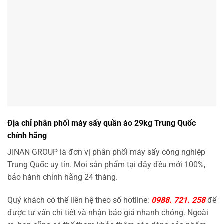
Quý khách có thể liên hệ theo số hotline:
0988. 721. 258
để
được tư vấn chi tiết và nhận báo giá nhanh chóng. Ngoài
ra, bạn cũng có thể tham khảo thêm các dòng sản phẩm
máy sấy công nghiệp khác tại đây:
máy sấy quần áo Trung
Quốc
và xem chi tiết mẫu máy sấy 29kg Trung Quốc tại
link:
máy sấy quần áo 29kg Trung Quốc
.
Để lại một bình luận
Email của bạn sẽ không được hiển thị công khai.
Các trường bắt buộc được đánh dấu
*