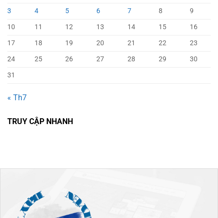
HOAN NGHÊNH
Dạy tiếng Nga trực tuyến
là
địa chỉ tư vấn du học và
xuất khẩu lao động uy tín
hàng đầu Việt Nam với mục
đích giúp đỡ hàng ngàn học
sinh và người lao động trên
khắp mọi miền tổ quốc có
việc làm tại nước ngoài và
tương lai tươi sáng hơn​.