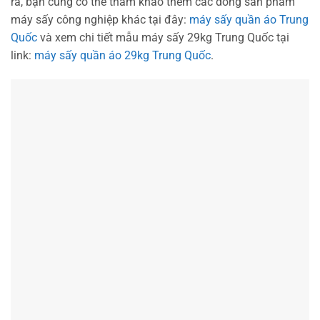
Bình luận
*
Tên
*
Email
*
Trang web
Lưu tên của tôi, email, và trang web trong trình duyệt