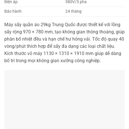
Điện áp
380V/3 pha
Bảo hành
24 tháng
Máy sấy quần áo 29kg Trung Quốc được thiết kế với lồng
sấy rộng 970 × 780 mm, tạo không gian thông thoáng, giúp
phân bố nhiệt đều và hạn chế hư hỏng vải. Tốc độ quay 40
vòng/phút thích hợp để sấy đa dạng các loại chất liệu.
Kích thước vỏ máy 1130 × 1310 × 1910 mm giúp dễ dàng
bố trí trong mọi không gian xưởng công nghiệp.
Địa chỉ phân phối máy sấy quần áo 29kg Trung Quốc
chính hãng
JINAN GROUP là đơn vị phân phối máy sấy công nghiệp
Trung Quốc uy tín. Mọi sản phẩm tại đây đều mới 100%,
bảo hành chính hãng 24 tháng.