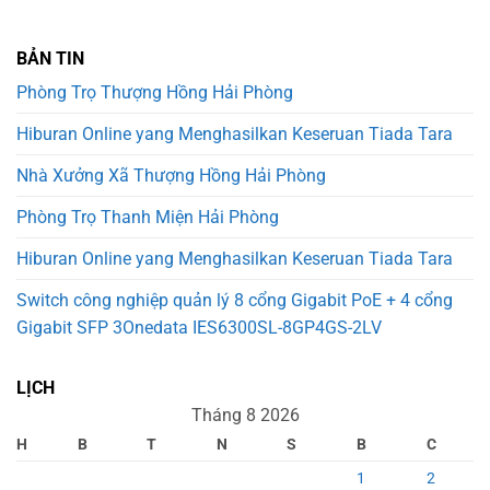
LIÊN HỆ
Lương Ngọc Quyến, Văn Quán, Hà Đông, Hà Nội.
0123 123 124
daytiengngatructuyen@gmail.com
www.daytiengngatructuyen.edu.vn