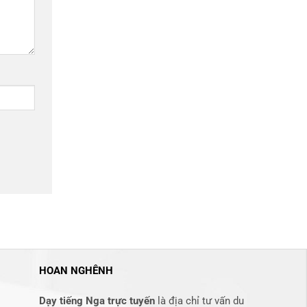
HOAN NGHÊNH
Dạy tiếng Nga trực tuyến
là địa chỉ tư vấn du