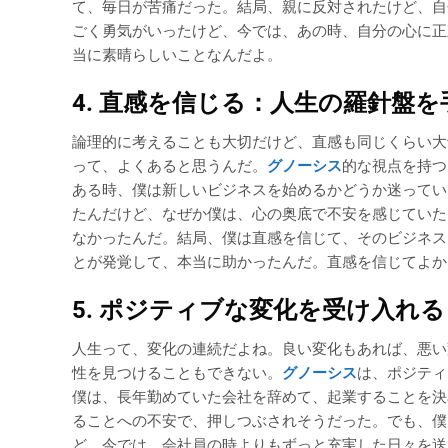
て、毎日が苦痛だった。結局、親に反対されたけど、自
ごく勇気がいったけど、今では、あの時、自分の心に正
当に素晴らしいことなんだよ。
4. 直感を信じる：人生の羅針盤
論理的に考えることも大切だけど、直感も同じくらい大
って、よくあると思うんだ。
グノーシス
的な視点を持つ
ある時、僕は新しいビジネスを始めるかどうか迷ってい
たんだけど、なぜか僕は、心の奥底で不安を感じていた
なかったんだ。結局、僕は直感を信じて、そのビジネス
とが発覚して、本当に助かったんだ。直感を信じてよか
5. ポジティブな変化を受け入れ
人生って、変化の連続だよね。良い変化もあれば、悪い
性を見つけることもできない。
グノーシス
は、ポジティ
僕は、長年勤めていた会社を辞めて、起業することを決
ることへの不安で、押しつぶされそうだった。でも、僕
ど、今では、会社員の時よりもずっと充実した日々を送