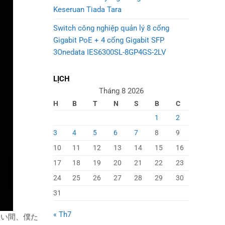
Keseruan Tiada Tara
Switch công nghiệp quản lý 8 cổng
Gigabit PoE + 4 cổng Gigabit SFP
3Onedata IES6300SL-8GP4GS-2LV
LỊCH
Tháng 8 2026
H
B
T
N
S
B
C
1
2
3
4
5
6
7
8
9
10
11
12
13
14
15
16
17
18
19
20
21
22
23
24
25
26
27
28
29
30
31
« Th7
長い間、僕た