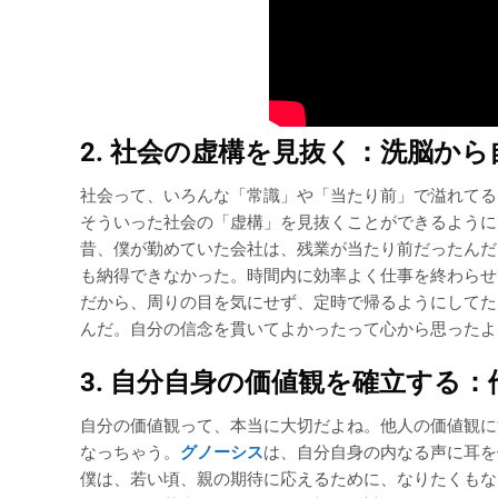
2. 社会の虚構を見抜く：洗脳か
社会って、いろんな「常識」や「当たり前」で溢れて
そういった社会の「虚構」を見抜くことができるように
昔、僕が勤めていた会社は、残業が当たり前だったんだ
も納得できなかった。時間内に効率よく仕事を終わらせ
だから、周りの目を気にせず、定時で帰るようにしてた
んだ。自分の信念を貫いてよかったって心から思ったよ
3. 自分自身の価値観を確立する
自分の価値観って、本当に大切だよね。他人の価値観に
なっちゃう。
グノーシス
は、自分自身の内なる声に耳を
僕は、若い頃、親の期待に応えるために、なりたくもな