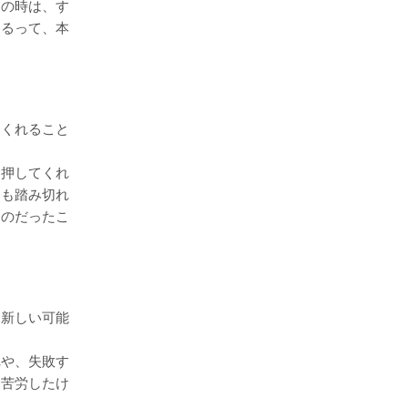
その時は、す
きるって、本
てくれること
を押してくれ
ても踏み切れ
ものだったこ
、新しい可能
れや、失敗す
は苦労したけ
よ。