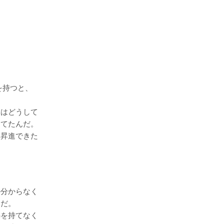
を持つと、
僕はどうして
ってたんだ。
く昇進できた
か分からなく
んだ。
熱を持てなく