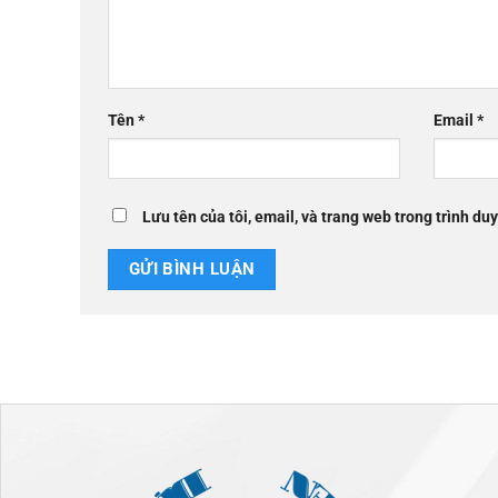
Tên
*
Email
*
Lưu tên của tôi, email, và trang web trong trình duy