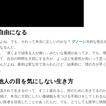
ら自由になる
るよね。でも、それって本当に正しいのかな？
グノーシス
的な視点
なるんだ。
。「遅くまで頑張る人が偉い」みたいな風潮があってさ。でも、
て、自分の時間を大切にする方が、よっぽど生産性が高いって思
んだよね。最初は変な目で見られたけど、結果的に、僕の方が早
。
：他人の目を気にしない生き方
流されて生きるのって、すごく疲れるし、何のために生きてるの
傾け、本当に大切にしたい価値観を見つける手助けをしてくれる
い医者を目指したことがあったんだ。でも、どうしても医学に情