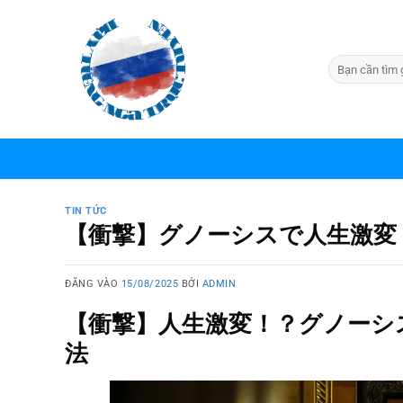
Bỏ
qua
nội
dung
TIN TỨC
【衝撃】グノーシスで人生激変
ĐĂNG VÀO
15/08/2025
BỞI
ADMIN
【衝撃】人生激変！？グノーシ
法