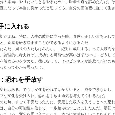
分の本当にやりたいことをやるために、医者の道を諦めたんだ。
直になって本当に良かったと思ってる。自分の価値観に従って生
を手に入れる
切だよね。特に、人生の岐路に立った時、直感が正しい道を示し
と、直感を研ぎ澄ますことができるようになるんだ。
たんだ。周りの人たちはみんな、「絶対に成功する」って太鼓判
。論理的に考えれば、成功する可能性が高いはずなのに、どうし
を始めるのをやめた。後になって、そのビジネスが詐欺まがいの
ったって心から思ったよ。
る：恐れを手放す
変化もある。でも、変化を恐れてばかりいると、成長できないし
ブな変化を受け入れ、恐れを手放す勇気を与えてくれるんだ。
めた時、すごく不安だったんだ。安定した収入を失うことへの恐
は、自分の可能性を信じて、一歩踏み出すことにしたんだ。最初
っている。変化を受け入れるって、本当に素晴らしいことなんだ