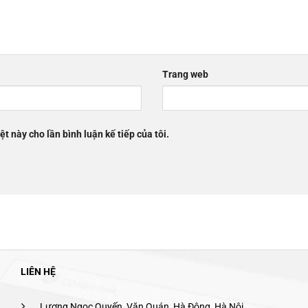
Trang web
ệt này cho lần bình luận kế tiếp của tôi.
LIÊN HỆ
Lương Ngọc Quyến, Văn Quán, Hà Đông, Hà Nội.