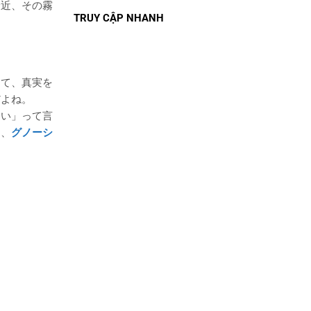
最近、その霧
TRUY CẬP NHANH
じて、真実を
だよね。
良い」って言
ら、
グノーシ