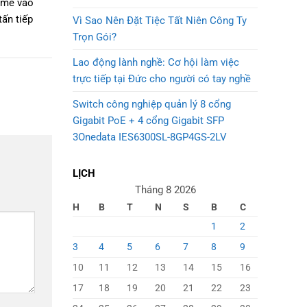
 mẽ vào
ấn tiếp
Vì Sao Nên Đặt Tiệc Tất Niên Công Ty
Trọn Gói?
Lao động lành nghề: Cơ hội làm việc
trực tiếp tại Đức cho người có tay nghề
Switch công nghiệp quản lý 8 cổng
Gigabit PoE + 4 cổng Gigabit SFP
3Onedata IES6300SL-8GP4GS-2LV
LỊCH
Tháng 8 2026
H
B
T
N
S
B
C
1
2
3
4
5
6
7
8
9
10
11
12
13
14
15
16
17
18
19
20
21
22
23