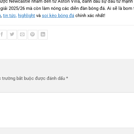
 được Newcastle nhắm đến từ Aston Villa, đánh dấu sự đầu tư mạnh
giải 2025/26 mà còn làm nóng các diễn đàn bóng đá. Ai sẽ là bom t
h
,
tin tức,
highlight
và
soi kèo bóng đá
chính xác nhất!
 trường bắt buộc được đánh dấu
*