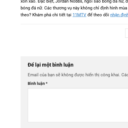
xôn xao. Đặc biệt, Jordan Nobbs, ngôi sao bóng đá nữ,
bóng đá nữ. Các thương vụ này không chỉ định hình mùa 
theo? Khám phá chi tiết tại
11MTV
để theo dõi
nhận địn
Để lại một bình luận
Email của bạn sẽ không được hiển thị công khai.
Các
Bình luận
*