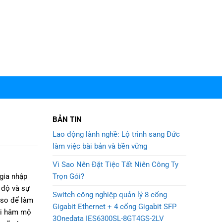
BẢN TIN
Lao động lành nghề: Lộ trình sang Đức
làm việc bài bản và bền vững
Vì Sao Nên Đặt Tiệc Tất Niên Công Ty
Trọn Gói?
gia nhập
 độ và sự
Switch công nghiệp quản lý 8 cổng
iso để làm
Gigabit Ethernet + 4 cổng Gigabit SFP
ười hâm mộ
3Onedata IES6300SL-8GT4GS-2LV