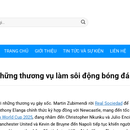
TRANG CHỦ
GIỚI THIỆU
TIN TỨC VÀ SỰ KIỆN
LIÊN HỆ
hững thương vụ làm sôi động bóng đá
i những thương vụ gây sốc. Martin Zubimendi rời
Real Sociedad
để 
Anthony Elanga chính thức ký hợp đồng với Newcastle, mang đến tốc
b World Cup 2025
, đang nhắm đến Christopher Nkunku và Julio Enc
anchester United và Kevin de Bruyne đến Napoli tiếp tục khiến ng