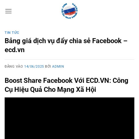
Bỏ
qua
nội
dung
TIN TỨC
Bảng giá dịch vụ đẩy chia sẻ Facebook –
ecd.vn
ĐĂNG VÀO
14/06/2025
BỞI
ADMIN
Boost Share Facebook Với ECD.VN: Công
Cụ Hiệu Quả Cho Mạng Xã Hội