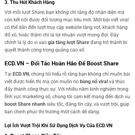
3. Thu Hút Khách Hàng
Với mỗi lượt Share, bạn không chỉ tăng độ nhận diện mà
còn kết nối được đối tượng mục tiêu mới. Một bài viết viral
có thể dẫn đến lượt truy cập website tăng vọt, khách hàng
đổ xô, hoặc thậm chí là lợi nhuận vượt mong đợi. Đây
chính là lý do vì sao
gia tăng lượt Share
đang trở thành bí
quyết thành công trong quảng cáo số.
ECD.VN – Đối Tác Hoàn Hảo Để Boost Share
Tại
ECD.VN
, chúng tôi hiểu rõ rằng bạn không chỉ muốn bài
viết được hiển thị mà còn muốn nó
bùng nổ viral
và thúc
đẩy thành công thực sự. Với nhiều năm kinh nghiệm trong
lĩnh vực marketing số, chúng tôi cam kết mang đến dịch vụ
boost Share nhanh
siêu tốc, đáng tin cậy, và vượt trội, giúp
bạn chinh phục thị trường một cách dễ dàng.
Lợi Ích Vượt Trội Khi Sử Dụng Dịch Vụ Của ECD.VN