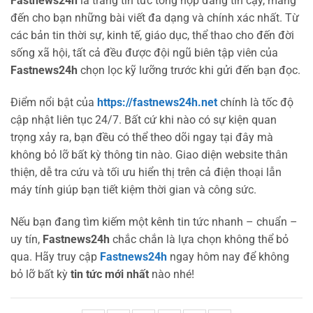
Fastnews24h
là trang tin tức tổng hợp đáng tin cậy, mang
đến cho bạn những bài viết đa dạng và chính xác nhất. Từ
các bản tin thời sự, kinh tế, giáo dục, thể thao cho đến đời
sống xã hội, tất cả đều được đội ngũ biên tập viên của
Fastnews24h
chọn lọc kỹ lưỡng trước khi gửi đến bạn đọc.
Điểm nổi bật của
https://fastnews24h.net
chính là tốc độ
cập nhật liên tục 24/7. Bất cứ khi nào có sự kiện quan
trọng xảy ra, bạn đều có thể theo dõi ngay tại đây mà
không bỏ lỡ bất kỳ thông tin nào. Giao diện website thân
thiện, dễ tra cứu và tối ưu hiển thị trên cả điện thoại lẫn
máy tính giúp bạn tiết kiệm thời gian và công sức.
Nếu bạn đang tìm kiếm một kênh tin tức nhanh – chuẩn –
uy tín,
Fastnews24h
chắc chắn là lựa chọn không thể bỏ
qua. Hãy truy cập
Fastnews24h
ngay hôm nay để không
bỏ lỡ bất kỳ
tin tức mới nhất
nào nhé!