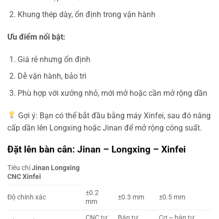
Khung thép dày, ổn định trong vận hành
Ưu điểm nổi bật:
Giá rẻ nhưng ổn định
Dễ vận hành, bảo trì
Phù hợp với xưởng nhỏ, mới mở hoặc cần mở rộng dần
Gợi ý: Bạn có thể bắt đầu bằng máy Xinfei, sau đó nâng
cấp dần lên Longxing hoặc Jinan để mở rộng công suất.
Đặt lên bàn cân: Jinan – Longxing – Xinfei
Tiêu chí
Jinan
Longxing
CNC
Xinfei
±0.2
Độ chính xác
±0.3 mm
±0.5 mm
mm
CNC tự
Bán tự
Cơ – bán tự