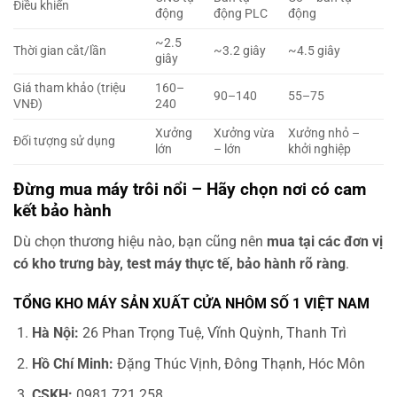
Điều khiển
động
động PLC
động
~2.5
Thời gian cắt/lần
~3.2 giây
~4.5 giây
giây
Giá tham khảo (triệu
160–
90–140
55–75
VNĐ)
240
Xưởng
Xưởng vừa
Xưởng nhỏ –
Đối tượng sử dụng
lớn
– lớn
khởi nghiệp
Đừng mua máy trôi nổi – Hãy chọn nơi có cam
kết bảo hành
Dù chọn thương hiệu nào, bạn cũng nên
mua tại các đơn vị
có kho trưng bày, test máy thực tế, bảo hành rõ ràng
.
TỔNG KHO MÁY SẢN XUẤT CỬA NHÔM SỐ 1 VIỆT NAM
Hà Nội:
26 Phan Trọng Tuệ, Vĩnh Quỳnh, Thanh Trì
Hồ Chí Minh:
Đặng Thúc Vịnh, Đông Thạnh, Hóc Môn
CSKH:
0981.721.258