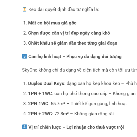
Kéo dài quyết định đầu tư nghĩa là:
Mất cơ hội mua giá gốc
Chọn được căn vị trí đẹp ngày càng khó
Chiết khấu sẽ giảm dần theo từng giai đoạn
Căn hộ linh hoạt – Phục vụ đa dạng đối tượng
SkyOne không chỉ đa dạng về diện tích mà còn tối ưu từ
Duplex Dual Keys
: dạng căn hộ kép khóa kép – Phù h
1PN + 1WC
: căn hộ phổ thông cao cấp – Không gian
2PN 1WC
: 55.7m² – Thiết kế gọn gàng, linh hoạt
2PN + 2WC
: 72.8m² – Không gian rộng rãi
Vị trí chiến lược – Lợi nhuận cho thuê vượt trội