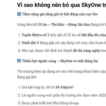
Vì sao không nên bỏ qua SkyOne t
Tiềm năng gia tăng giá trị bất động sản cực lớn
Vùng liên kết
Dĩ An – Thủ Đức – Đông Sài Gòn
đang trở 
Tuyến Metro số 1
kéo dài về Dĩ An sẽ
bắt đầu thi cô
Vành đai 3
đang gấp rút xây dựng với mục tiêu hoàn 
Khu vực được chỉ định trở thành
đô thị công nghệ
tro
Thiếu hụt nguồn cung – SkyOne ra mắt đúng lúc
Thị trường hiện tại đang rơi vào tình trạng khan hiếm cá
đáng giá khi:
Giá bán hợp lý, chỉ từ
36 triệu/m²
Là nguồn cung mới giữa thị trường ảm đạm năm 202
Được phát triển bởi Phú Đông Group