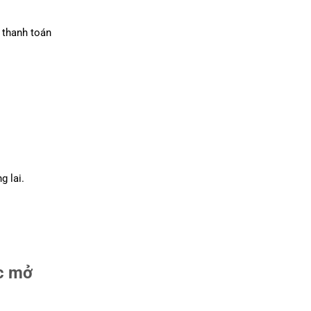
 thanh toán
g lai.
ức mở