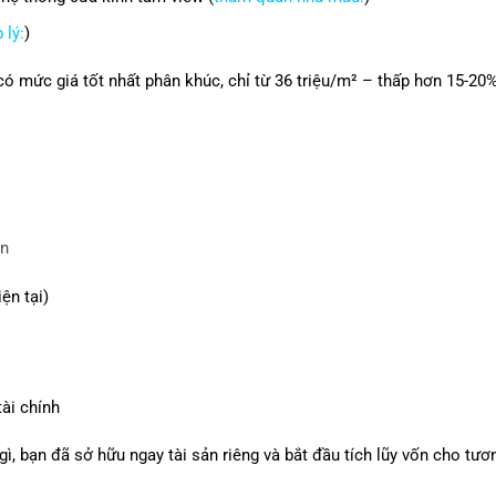
 lý:
)
có mức giá tốt nhất phân khúc, chỉ từ 36 triệu/m² – thấp hơn 15-20%
ạn
ện tại)
tài chính
gì, bạn đã sở hữu ngay tài sản riêng và bắt đầu tích lũy vốn cho tươn