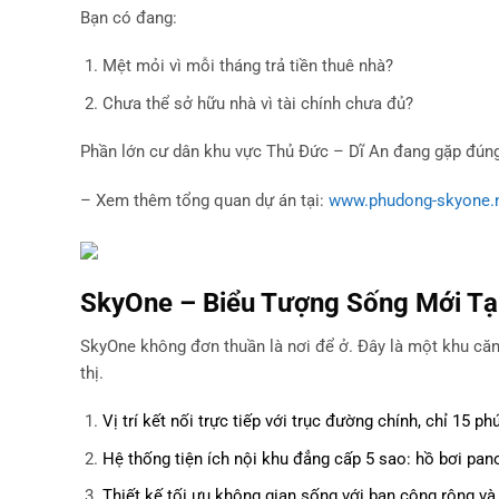
Bạn có đang:
Mệt mỏi vì mỗi tháng trả tiền thuê nhà?
Chưa thể sở hữu nhà vì tài chính chưa đủ?
Phần lớn cư dân khu vực Thủ Đức – Dĩ An đang gặp đúng 
– Xem thêm tổng quan dự án tại:
www.phudong-skyone.
SkyOne – Biểu Tượng Sống Mới Tạ
SkyOne không đơn thuần là nơi để ở. Đây là một khu că
thị.
Vị trí kết nối trực tiếp với trục đường chính, chỉ 15 p
Hệ thống tiện ích nội khu đẳng cấp 5 sao: hồ bơi pan
Thiết kế tối ưu không gian sống với ban công rộng và