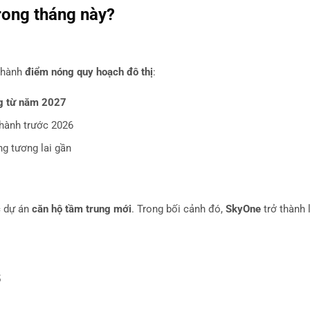
rong tháng này?
thành
điểm nóng quy hoạch đô thị
:
ng từ năm 2027
thành trước 2026
ng tương lai gần
c dự án
căn hộ tầm trung mới
. Trong bối cảnh đó,
SkyOne
trở thành 
5