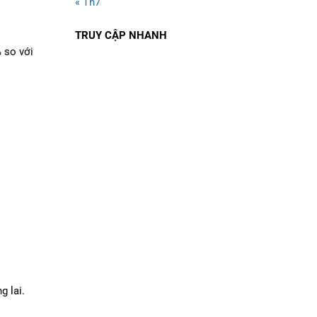
« Th7
TRUY CẬP NHANH
 so với
g lai.