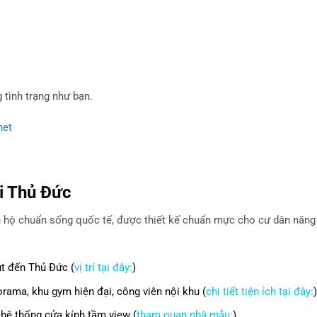
tình trạng như bạn.
net
i Thủ Đức
n hộ chuẩn sống quốc tế, được thiết kế chuẩn mực cho cư dân năn
hút đến Thủ Đức (
vị trí tại đây:
)
orama, khu gym hiện đại, công viên nội khu (
chi tiết tiện ích tại đây:
)
 hệ thống cửa kính tầm view (
tham quan nhà mẫu:
)