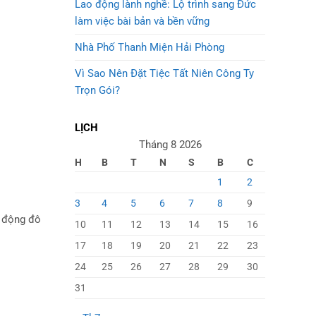
Lao động lành nghề: Lộ trình sang Đức
làm việc bài bản và bền vững
Nhà Phố Thanh Miện Hải Phòng
Vì Sao Nên Đặt Tiệc Tất Niên Công Ty
Trọn Gói?
LỊCH
Tháng 8 2026
H
B
T
N
S
B
C
1
2
3
4
5
6
7
8
9
g động đô
10
11
12
13
14
15
16
17
18
19
20
21
22
23
24
25
26
27
28
29
30
31