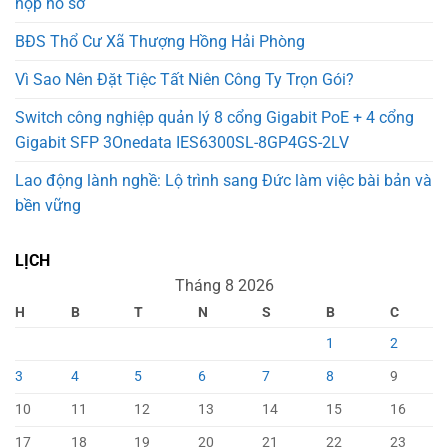
nộp hồ sơ
BĐS Thổ Cư Xã Thượng Hồng Hải Phòng
Vì Sao Nên Đặt Tiệc Tất Niên Công Ty Trọn Gói?
Switch công nghiệp quản lý 8 cổng Gigabit PoE + 4 cổng
Gigabit SFP 3Onedata IES6300SL-8GP4GS-2LV
Lao động lành nghề: Lộ trình sang Đức làm việc bài bản và
bền vững
LỊCH
Tháng 8 2026
H
B
T
N
S
B
C
1
2
3
4
5
6
7
8
9
10
11
12
13
14
15
16
17
18
19
20
21
22
23