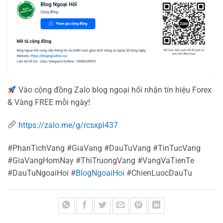
Vào cộng đồng Zalo blog ngoại hối nhận tín hiệu Forex
& Vàng FREE mỗi ngày!
https://zalo.me/g/rcsxpl437
#PhanTichVang #GiaVang #DauTuVang #TinTucVang
#GiaVangHomNay #ThiTruongVang #VangVaTienTe
#DauTuNgoaiHoi #
BlogNgoaiHoi
#ChienLuocDauTu