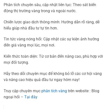
Phân tích chuyên sâu, cập nhật liên tục: Theo sát biến
động thị trường vàng trong và ngoài nước.
Chiến lược giao dịch thông minh: Hướng dẫn rõ ràng, dễ
hiểu giúp nhà đầu tư tự tin hơn.
Tin tức vàng nóng hổi: Cập nhật các sự kiện ảnh hưởng
đến giá vàng mọi lúc, mọi nơi.
Kiến thức toàn diện: Từ cơ bản đến nâng cao, phù hợp với
mọi đối tượng.
Hãy theo dõi chuyên mục để không bỏ lỡ các cơ hội vàng
và nâng cao hiệu quả đầu tư ngay hôm nay!
Truy cập chuyên mục
phân tích vàng
trên website : Blog
ngoại hối –
Tại đây