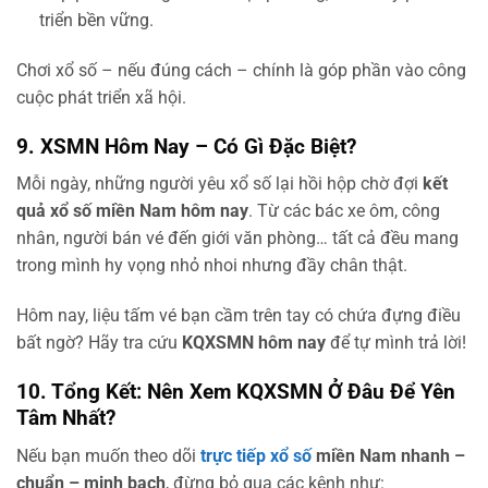
triển bền vững.
Chơi xổ số – nếu đúng cách – chính là góp phần vào công
cuộc phát triển xã hội.
9. XSMN Hôm Nay – Có Gì Đặc Biệt?
Mỗi ngày, những người yêu xổ số lại hồi hộp chờ đợi
kết
quả xổ số miền Nam hôm nay
. Từ các bác xe ôm, công
nhân, người bán vé đến giới văn phòng… tất cả đều mang
trong mình hy vọng nhỏ nhoi nhưng đầy chân thật.
Hôm nay, liệu tấm vé bạn cầm trên tay có chứa đựng điều
bất ngờ? Hãy tra cứu
KQXSMN hôm nay
để tự mình trả lời!
10. Tổng Kết: Nên Xem KQXSMN Ở Đâu Để Yên
Tâm Nhất?
Nếu bạn muốn theo dõi
trực tiếp xổ số
miền Nam nhanh –
chuẩn – minh bạch
, đừng bỏ qua các kênh như: