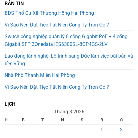
BẢN TIN
BĐS Thổ Cư Xã Thượng Hồng Hải Phòng
Vì Sao Nên Đặt Tiệc Tất Niên Công Ty Trọn Gói?
Switch công nghiệp quản lý 8 cổng Gigabit PoE + 4 cổng
Gigabit SFP 3Onedata IES6300SL-8GP4GS-2LV
Lao động lành nghề: Lộ trình sang Đức làm việc bài bản và
bền vững
Nhà Phố Thanh Miện Hải Phòng
Vì Sao Nên Đặt Tiệc Tất Niên Công Ty Trọn Gói?
LỊCH
Tháng 8 2026
H
B
T
N
S
B
C
1
2