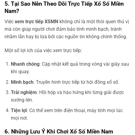
5. Tại Sao Nên Theo Dõi Trực Tiếp Xổ Số Miền
Nam?
Việc
xem trực tiếp XSMN
không chỉ là một thói quen thú vị
mà còn giúp người chơi đảm bảo tính minh bạch, tránh
nhầm lẫn hay bị lừa bởi các nguồn tin không chính thống.
Một số lợi ích của việc xem trực tiếp:
Nhanh chóng
: Cập nhật kết quả trong vòng vài giây sau
khi quay.
Minh bạch
: Truyền hình trực tiếp từ hội đồng xổ số.
Trải nghiệm
: Hồi hộp và hào hứng khi từng giải được
xướng lên.
Tiện lợi
: Có thể xem trên điện thoại, máy tính mọi lúc
mọi nơi.
6. Những Lưu Ý Khi Chơi Xổ Số Miền Nam