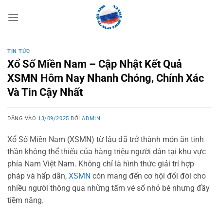
Bỏ
qua
nội
dung
TIN TỨC
Xổ Số Miền Nam – Cập Nhật Kết Quả
XSMN Hôm Nay Nhanh Chóng, Chính Xác
Và Tin Cậy Nhất
ĐĂNG VÀO
13/09/2025
BỞI
ADMIN
Xổ Số Miền Nam (XSMN) từ lâu đã trở thành món ăn tinh
thần không thể thiếu của hàng triệu người dân tại khu vực
phía Nam Việt Nam. Không chỉ là hình thức giải trí hợp
pháp và hấp dẫn,
XSMN
còn mang đến cơ hội đổi đời cho
nhiều người thông qua những tấm vé số nhỏ bé nhưng đầy
tiềm năng.