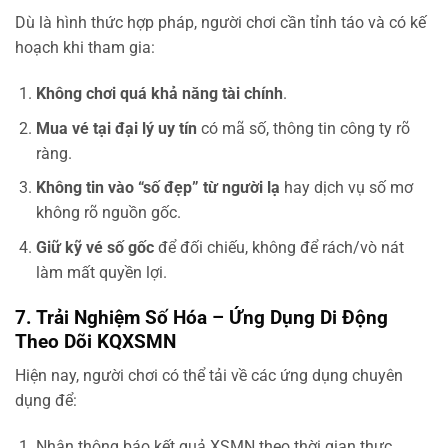
Dù là hình thức hợp pháp, người chơi cần tỉnh táo và có kế
hoạch khi tham gia:
Không chơi quá khả năng tài chính
.
Mua vé tại đại lý uy tín
có mã số, thông tin công ty rõ
ràng.
Không tin vào “số đẹp” từ người lạ
hay dịch vụ số mơ
không rõ nguồn gốc.
Giữ kỹ vé số gốc
để đối chiếu, không để rách/vò nát
làm mất quyền lợi.
7. Trải Nghiệm Số Hóa – Ứng Dụng Di Động
Theo Dõi KQXSMN
Hiện nay, người chơi có thể tải về các ứng dụng chuyên
dụng để:
Nhận thông báo kết quả XSMN theo thời gian thực.