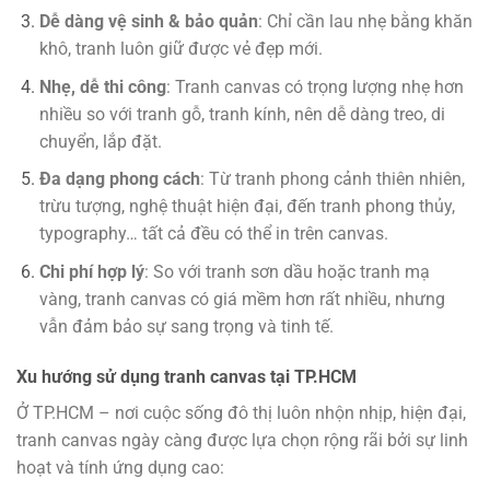
Dễ dàng vệ sinh & bảo quản
: Chỉ cần lau nhẹ bằng khăn
khô, tranh luôn giữ được vẻ đẹp mới.
Nhẹ, dễ thi công
: Tranh canvas có trọng lượng nhẹ hơn
nhiều so với tranh gỗ, tranh kính, nên dễ dàng treo, di
chuyển, lắp đặt.
Đa dạng phong cách
: Từ tranh phong cảnh thiên nhiên,
trừu tượng, nghệ thuật hiện đại, đến tranh phong thủy,
typography… tất cả đều có thể in trên canvas.
Chi phí hợp lý
: So với tranh sơn dầu hoặc tranh mạ
vàng, tranh canvas có giá mềm hơn rất nhiều, nhưng
vẫn đảm bảo sự sang trọng và tinh tế.
Xu hướng sử dụng tranh canvas tại TP.HCM
Ở TP.HCM – nơi cuộc sống đô thị luôn nhộn nhịp, hiện đại,
tranh canvas ngày càng được lựa chọn rộng rãi bởi sự linh
hoạt và tính ứng dụng cao: