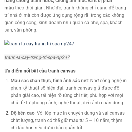
năng chống thấm nước, chống ẩm mốc và ít bị phai
màu
theo thời gian. Nhờ đó, tranh không chỉ dùng để trang
trí nhà ở, mà còn được ứng dụng rộng rãi trong các không
gian công cộng, kinh doanh như quán cà phê, spa, khách
sạn, văn phòng.
tranh-la-cay-trang-tri-spa-np247
Ưu điểm nổi bật của tranh canvas
Màu sắc chân thực, hình ảnh sắc nét
: Nhờ công nghệ in
phun kỹ thuật số hiện đại, tranh canvas giữ được độ
phân giải cao, tái hiện rõ từng chi tiết, phù hợp với mọi
chủ đề từ phong cảnh, nghệ thuật, đến ảnh chân dung.
Độ bền cao
: Với lớp mực in chuyên dụng và vải canvas
chất lượng, tranh có thể giữ màu từ 5 – 10 năm, thậm
chí lâu hơn nếu được bảo quản tốt.