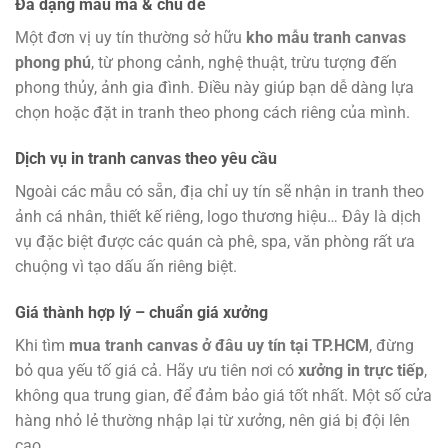
Đa dạng mẫu mã & chủ đề
Một đơn vị uy tín thường sở hữu
kho mẫu tranh canvas
phong phú
, từ phong cảnh, nghệ thuật, trừu tượng đến
phong thủy, ảnh gia đình. Điều này giúp bạn dễ dàng lựa
chọn hoặc đặt in tranh theo phong cách riêng của mình.
Dịch vụ in tranh canvas theo yêu cầu
Ngoài các mẫu có sẵn, địa chỉ uy tín sẽ nhận in tranh theo
ảnh cá nhân, thiết kế riêng, logo thương hiệu… Đây là dịch
vụ đặc biệt được các quán cà phê, spa, văn phòng rất ưa
chuộng vì tạo dấu ấn riêng biệt.
Giá thành hợp lý – chuẩn giá xưởng
Khi tìm
mua tranh canvas ở đâu uy tín tại TP.HCM
, đừng
bỏ qua yếu tố giá cả. Hãy ưu tiên nơi có
xưởng in trực tiếp
,
không qua trung gian, để đảm bảo giá tốt nhất. Một số cửa
hàng nhỏ lẻ thường nhập lại từ xưởng, nên giá bị đội lên
cao.