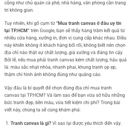
cũng như chủ quán cà phê, nhà hàng, văn phòng cần trang
trí không gian.
Tuy nhiên, khi gõ cụm từ
“Mua tranh canvas ở đâu uy tín
tại TP.HCM”
trên Google, bạn sẽ thấy hàng trăm kết quả từ
nhiều cửa hàng, xưởng in, đơn vị cung cấp khác nhau. Điều
này khiến không ít khách hàng bối rối, không biết nên chọn
địa chỉ nào thật sự chất lượng, giá xưởng và đáng tin cậy.
Bởi lẽ, nếu mua phải tranh canvas kém chất lượng, hậu quả
là: màu sắc nhạt nhòa, nhanh phai, khung tranh ọp ẹp,
thậm chí hình ảnh không đúng như quảng cáo.
Vậy đâu là bí quyết để chọn đúng địa chỉ mua tranh
canvas tại TP.HCM? Và làm sao để bạn vừa sở hữu những
bức tranh đẹp, bền màu, vừa tiết kiệm chi phí? Trong bài
viết này, chúng ta sẽ cùng khám phá:
Tranh canvas là gì?
Vì sao lại được yêu thích đến vậy.