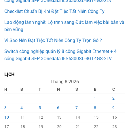
cổng Gigabit SFP 3Onedata IES6300SL-8GT4GS-2LV
Checklist Chuẩn Bị Khi Đặt Tiệc Tất Niên Công Ty
Lao động lành nghề: Lộ trình sang Đức làm việc bài bản và
bền vững
Vì Sao Nên Đặt Tiệc Tất Niên Công Ty Trọn Gói?
Switch công nghiệp quản lý 8 cổng Gigabit Ethernet + 4
cổng Gigabit SFP 3Onedata IES6300SL-8GT4GS-2LV
LỊCH
Tháng 8 2026
H
B
T
N
S
B
C
1
2
3
4
5
6
7
8
9
10
11
12
13
14
15
16
17
18
19
20
21
22
23