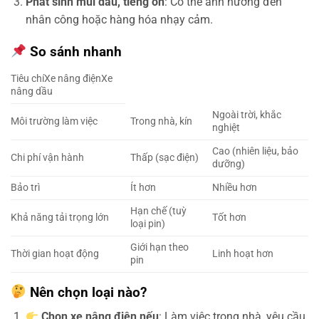
Phát sinh mùi dầu, tiếng ồn
: Có thể ảnh hưởng đến
nhân công hoặc hàng hóa nhạy cảm.
So sánh nhanh
Tiêu chíXe nâng điệnXe
nâng dầu
Ngoài trời, khắc
Môi trường làm việc
Trong nhà, kín
nghiệt
Cao (nhiên liệu, bảo
Chi phí vận hành
Thấp (sạc điện)
dưỡng)
Bảo trì
Ít hơn
Nhiều hơn
Hạn chế (tuỳ
Khả năng tải trọng lớn
Tốt hơn
loại pin)
Giới hạn theo
Thời gian hoạt động
Linh hoạt hơn
pin
Nên chọn loại nào?
Chọn xe nâng điện nếu
: Làm việc trong nhà, yêu cầu