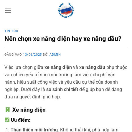
Bỏ
qua
nội
dung
TIN TỨC
Nên chọn xe nâng điện hay xe nâng dầu?
ĐĂNG VÀO
13/06/2025
BỞI
ADMIN
Việc lựa chọn giữa
xe nâng điện
và
xe nâng dầu
phụ thuộc
vào nhiều yếu tố như môi trường làm việc, chi phí vận
hành, hiệu suất công việc và yêu cầu cụ thể của doanh
nghiệp. Dưới đây là
so sánh chi tiết
để giúp bạn dễ dàng
đưa ra quyết định phù hợp:
Xe nâng điện
Ưu điểm:
Thân thiện môi trường
: Không thải khí, phù hợp làm