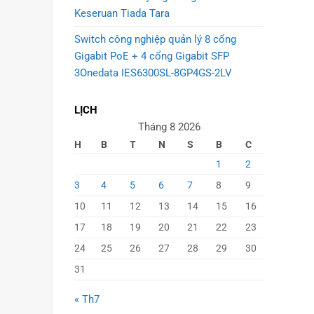
Keseruan Tiada Tara
Switch công nghiệp quản lý 8 cổng
Gigabit PoE + 4 cổng Gigabit SFP
3Onedata IES6300SL-8GP4GS-2LV
LỊCH
Tháng 8 2026
H
B
T
N
S
B
C
1
2
3
4
5
6
7
8
9
10
11
12
13
14
15
16
17
18
19
20
21
22
23
24
25
26
27
28
29
30
31
« Th7