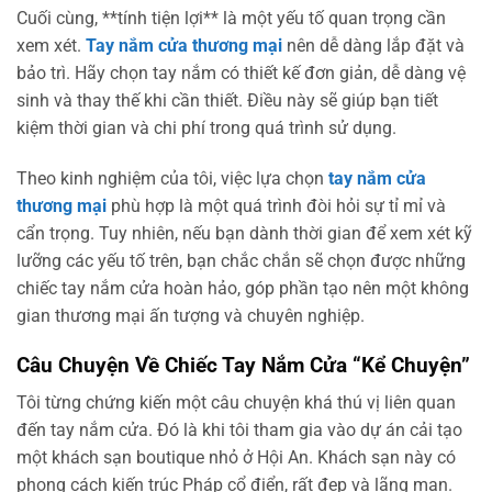
Cuối cùng, **tính tiện lợi** là một yếu tố quan trọng cần
xem xét.
Tay nắm cửa thương mại
nên dễ dàng lắp đặt và
bảo trì. Hãy chọn tay nắm có thiết kế đơn giản, dễ dàng vệ
sinh và thay thế khi cần thiết. Điều này sẽ giúp bạn tiết
kiệm thời gian và chi phí trong quá trình sử dụng.
Theo kinh nghiệm của tôi, việc lựa chọn
tay nắm cửa
thương mại
phù hợp là một quá trình đòi hỏi sự tỉ mỉ và
cẩn trọng. Tuy nhiên, nếu bạn dành thời gian để xem xét kỹ
lưỡng các yếu tố trên, bạn chắc chắn sẽ chọn được những
chiếc tay nắm cửa hoàn hảo, góp phần tạo nên một không
gian thương mại ấn tượng và chuyên nghiệp.
Câu Chuyện Về Chiếc Tay Nắm Cửa “Kể Chuyện”
Tôi từng chứng kiến một câu chuyện khá thú vị liên quan
đến tay nắm cửa. Đó là khi tôi tham gia vào dự án cải tạo
một khách sạn boutique nhỏ ở Hội An. Khách sạn này có
phong cách kiến trúc Pháp cổ điển, rất đẹp và lãng mạn.