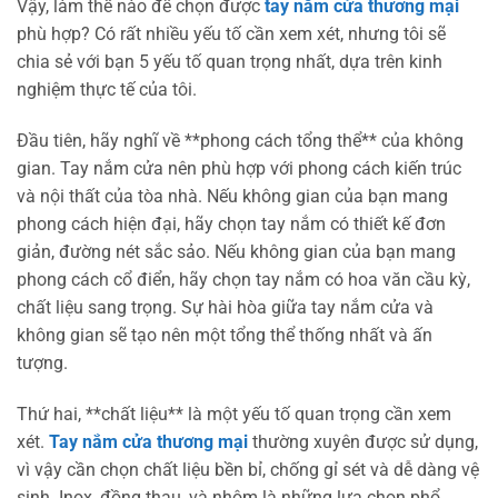
Vậy, làm thế nào để chọn được
tay nắm cửa thương mại
phù hợp? Có rất nhiều yếu tố cần xem xét, nhưng tôi sẽ
chia sẻ với bạn 5 yếu tố quan trọng nhất, dựa trên kinh
nghiệm thực tế của tôi.
Đầu tiên, hãy nghĩ về **phong cách tổng thể** của không
gian. Tay nắm cửa nên phù hợp với phong cách kiến trúc
và nội thất của tòa nhà. Nếu không gian của bạn mang
phong cách hiện đại, hãy chọn tay nắm có thiết kế đơn
giản, đường nét sắc sảo. Nếu không gian của bạn mang
phong cách cổ điển, hãy chọn tay nắm có hoa văn cầu kỳ,
chất liệu sang trọng. Sự hài hòa giữa tay nắm cửa và
không gian sẽ tạo nên một tổng thể thống nhất và ấn
tượng.
Thứ hai, **chất liệu** là một yếu tố quan trọng cần xem
xét.
Tay nắm cửa thương mại
thường xuyên được sử dụng,
vì vậy cần chọn chất liệu bền bỉ, chống gỉ sét và dễ dàng vệ
sinh. Inox, đồng thau, và nhôm là những lựa chọn phổ