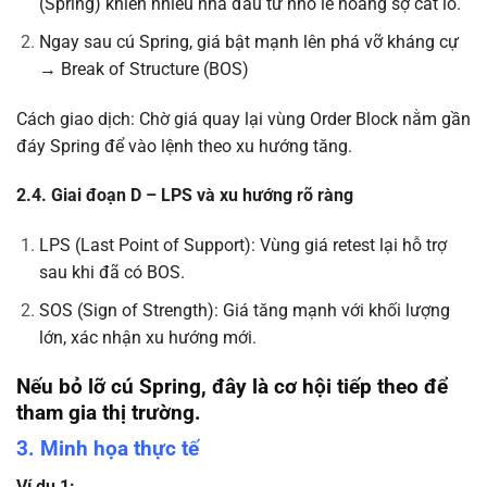
(Spring) khiến nhiều nhà đầu tư nhỏ lẻ hoảng sợ cắt lỗ.
Ngay sau cú Spring, giá bật mạnh lên phá vỡ kháng cự
→ Break of Structure (BOS)
Cách giao dịch: Chờ giá quay lại vùng Order Block nằm gần
đáy Spring để vào lệnh theo xu hướng tăng.
2.4. Giai đoạn D – LPS và xu hướng rõ ràng
LPS (Last Point of Support): Vùng giá retest lại hỗ trợ
sau khi đã có BOS.
SOS (Sign of Strength): Giá tăng mạnh với khối lượng
lớn, xác nhận xu hướng mới.
Nếu bỏ lỡ cú Spring, đây là cơ hội tiếp theo để
tham gia thị trường.
3. Minh họa thực tế
Ví dụ 1: