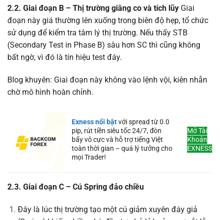
2.2. Giai đoạn B – Thị trường giằng co và tích lũy
Giai
đoạn này giá thường lên xuống trong biên độ hẹp, tổ chức
sử dụng để kiểm tra tâm lý thị trường. Nếu thấy STB
(Secondary Test in Phase B) sâu hơn SC thì cũng không
bất ngờ, vì đó là tín hiệu test đáy.
Blog khuyên: Giai đoạn này không vào lệnh vội, kiên nhẫn
chờ mô hình hoàn chỉnh.
Exness nổi bật
với spread từ 0.0
pip, rút tiền siêu tốc 24/7, đòn
Mở Tài
bẩy vô cực và hỗ trợ tiếng Việt
Khoản
toàn thời gian – quá lý tưởng cho
EXNESS
mọi Trader!
2.3. Giai đoạn C – Cú Spring đảo chiều
Đây là lúc thị trường tạo một cú giảm xuyên đáy giả