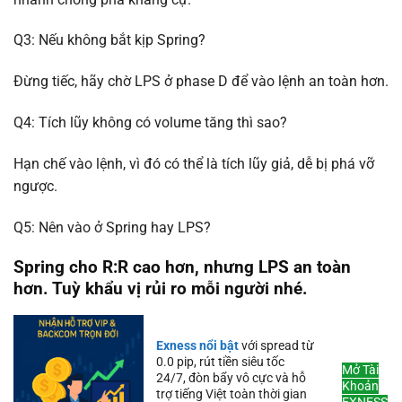
Q3: Nếu không bắt kịp Spring?
Đừng tiếc, hãy chờ LPS ở phase D để vào lệnh an toàn hơn.
Q4: Tích lũy không có volume tăng thì sao?
Hạn chế vào lệnh, vì đó có thể là tích lũy giả, dễ bị phá vỡ
ngược.
Q5: Nên vào ở Spring hay LPS?
Spring cho R:R cao hơn, nhưng LPS an toàn
hơn. Tuỳ khẩu vị rủi ro mỗi người nhé.
Exness nổi bật
với spread từ
0.0 pip, rút tiền siêu tốc
Mở Tài
24/7, đòn bẩy vô cực và hỗ
Khoản
trợ tiếng Việt toàn thời gian