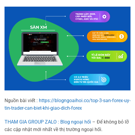
Nguồn bài viết :
https://blogngoaihoi.co/top-3-san-forex-uy-
tin-trader-can-biet-khi-giao-dich-forex
THAM GIA GROUP ZALO : Blog ngoại hối
– Để không bỏ lỡ
các cập nhật mới nhất về thị trường ngoại hối.