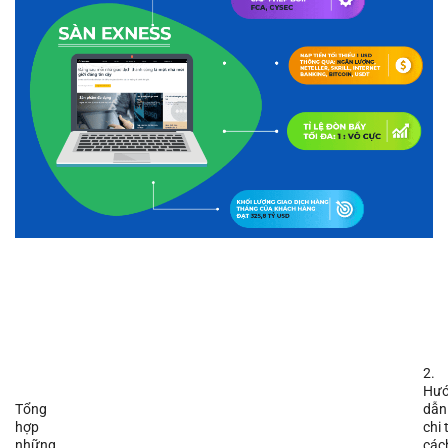
2.
Hư
Tổng
dẫn
hợp
chi 
những
các