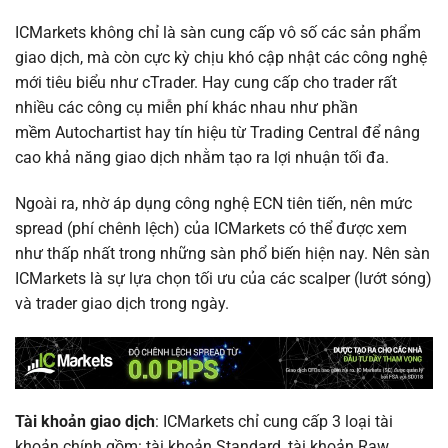
ICMarkets không chỉ là sàn cung cấp vô số các sản phẩm
giao dịch, mà còn cực kỳ chịu khó cập nhật các công nghệ
mới tiêu biểu như cTrader. Hay cung cấp cho trader rất
nhiều các công cụ miễn phí khác nhau như phần
mềm Autochartist hay tín hiệu từ Trading Central để nâng
cao khả năng giao dịch nhằm tạo ra lợi nhuận tối đa.
Ngoài ra, nhờ áp dụng công nghệ ECN tiên tiến, nên mức
spread (phí chênh lệch) của ICMarkets có thể được xem
như thấp nhất trong những sàn phổ biến hiện nay. Nên sàn
ICMarkets là sự lựa chọn tối ưu của các scalper (lướt sóng)
và trader giao dịch trong ngày.
Tài khoản giao dịch
: ICMarkets chỉ cung cấp 3 loại tài
khoản chính gồm: tài khoản Standard, tài khoản Raw