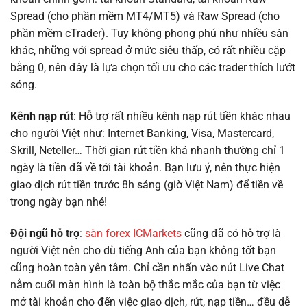
Spread (cho phần mềm MT4/MT5) và Raw Spread (cho
phần mềm cTrader). Tuy không phong phú như nhiều sàn
khác, những với spread ở mức siêu thấp, có rất nhiều cặp
bằng 0, nên đây là lựa chọn tối ưu cho các trader thích lướt
sóng.
Kênh nạp rút
: Hỗ trợ rất nhiều kênh nạp rút tiền khác nhau
cho người Việt như: Internet Banking, Visa, Mastercard,
Skrill, Neteller… Thời gian rút tiền khá nhanh thường chỉ 1
ngày là tiền đã về tới tài khoản. Bạn lưu ý, nên thực hiện
giao dịch rút tiền trước 8h sáng (giờ Việt Nam) để tiền về
trong ngày bạn nhé!
Đội ngũ hỗ trợ
:
sàn forex ICMarkets
cũng đã có hỗ trợ là
người Việt nên cho dù tiếng Anh của bạn không tốt bạn
cũng hoàn toàn yên tâm. Chỉ cần nhấn vào nút Live Chat
nằm cuối màn hình là toàn bộ thắc mắc của bạn từ việc
mở tài khoản cho đến việc giao dịch, rút, nạp tiền… đều dễ