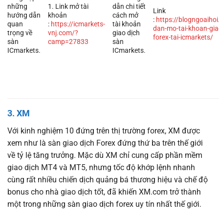
những
1. Link mở tài
dẫn chi tiết
Link
hướng dẫn
khoản
cách mở
:
https://blogngoaiho
quan
:
https://icmarkets-
tài khoản
dan-mo-tai-khoan-gia
trọng về
vnj.com/?
giao dịch
forex-tai-icmarkets/
sàn
camp=27833
sàn
ICmarkets.
ICmarkets.
3. XM
Với kinh nghiệm 10 đứng trên thị trường forex, XM được
xem như là sàn giao dịch Forex đứng thứ ba trên thế giới
về tỷ lệ tăng trưởng. Mặc dù XM chỉ cung cấp phần mềm
giao dịch MT4 và MT5, nhưng tốc độ khớp lệnh nhanh
cùng rất nhiều chiến dịch quảng bá thương hiệu và chế độ
bonus cho nhà giao dịch tốt, đã khiến XM.com trở thành
một trong những sàn giao dịch forex uy tín nhất thế giới.