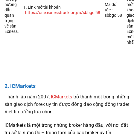
hướng
Mã đối
mở 
1. Link mở tài khoản
dẫn
tác :
kho
:
https://one.exnesstrack.org/a/sbbgol58
quan
sbbgol58
gia
trọng
dịc
về sàn
sàn
Exness.
Exn
mới
nhấ
2. ICMarkets
Thành lập năm 2007,
ICMarkets
trở thành một trong những
sàn giao dịch forex uy tín được đông đảo cộng đồng trader
Việt tin tưởng lựa chọn.
ICMarkets là một trong những broker hàng đầu, với nơi đặt
trụ sở là nước Úc – trung tâm của các broker uy tín.