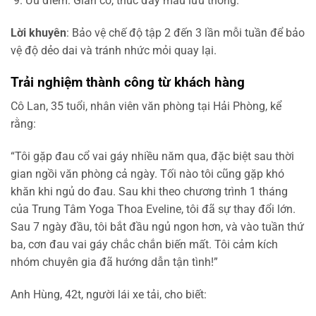
Ưu điểm: Giãn cơ, thúc đẩy máu lưu thông.
Lời khuyên
: Bảo vệ chế độ tập 2 đến 3 lần mỗi tuần để bảo
vệ độ dẻo dai và tránh nhức mỏi quay lại.
Trải nghiệm thành công từ khách hàng
Cô Lan, 35 tuổi, nhân viên văn phòng tại Hải Phòng, kể
rằng:
“Tôi gặp đau cổ vai gáy nhiều năm qua, đặc biệt sau thời
gian ngồi văn phòng cả ngày. Tối nào tôi cũng gặp khó
khăn khi ngủ do đau. Sau khi theo chương trình 1 tháng
của Trung Tâm Yoga Thoa Eveline, tôi đã sự thay đổi lớn.
Sau 7 ngày đầu, tôi bắt đầu ngủ ngon hơn, và vào tuần thứ
ba, cơn đau vai gáy chắc chắn biến mất. Tôi cảm kích
nhóm chuyên gia đã hướng dẫn tận tình!”
Anh Hùng, 42t, người lái xe tải, cho biết: