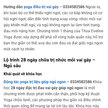
Hướng dẫn
yoga điều trị vai gáy
– 0334582586
Ngoài ra,
khi toàn bộ cơ thể thiếu nghỉ ngơi, các cơ bắp không có cơ
hội nghỉ ngơi, dẫn đến tình trạng xoay vòng: nhức mỏi vai
gáy khiến mất ngủ, và ngủ không ngon lại làm tình trạng
đau mỏi nặng hơn. Chương trình 1 tháng của Thoa Eveline
Yoga được xây dựng để phá vỡ vòng luẩn quẩn này, hỗ trợ
bạn thư giãn cơ thể, xoa dịu cơn đau và đạt giấc ngủ ngon
một cách tự nhiên.
Lộ trình 28 ngày chữa trị nhức mỏi vai gáy –
Ngủ sâu
Khái quát về khóa học
Động tác yoga trị liệu giúp ngủ ngon
– 0334582586
Khóa
học
28 ngày đặc trị đau vai gáy giúp ngủ ngon
là một
chương trình được phát triển cẩn thận, phối hợp kỹ thuật
Yoga chữa lành, các phương pháp thư giãn và điều chỉnh
thói quen sống để mang lại lợi ích lâu dài. Khóa học này