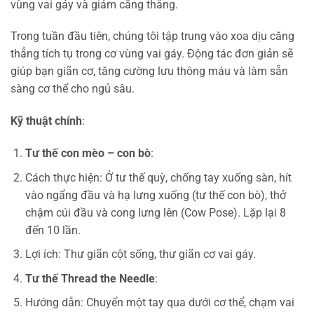
vùng vai gáy và giảm căng thẳng.
Trong tuần đầu tiên, chúng tôi tập trung vào xoa dịu căng
thẳng tích tụ trong cơ vùng vai gáy. Động tác đơn giản sẽ
giúp bạn giãn cơ, tăng cường lưu thông máu và làm sẵn
sàng cơ thể cho ngủ sâu.
Kỹ thuật chính
:
Tư thế con mèo – con bò
:
Cách thực hiện: Ở tư thế quỳ, chống tay xuống sàn, hít
vào ngẩng đầu và hạ lưng xuống (tư thế con bò), thở
chậm cúi đầu và cong lưng lên (Cow Pose). Lặp lại 8
đến 10 lần.
Lợi ích: Thư giãn cột sống, thư giãn cơ vai gáy.
Tư thế Thread the Needle
:
Hướng dẫn: Chuyển một tay qua dưới cơ thể, chạm vai