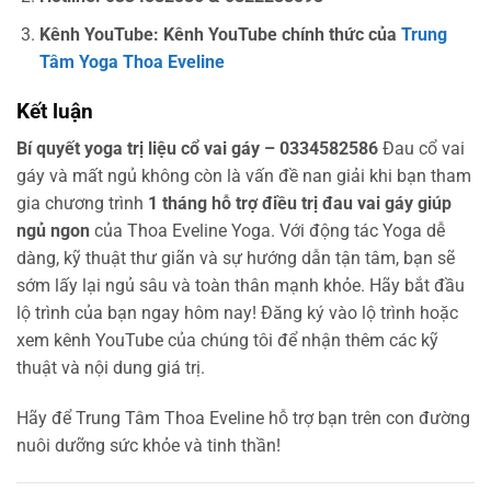
Kênh YouTube: Kênh YouTube chính thức của
Trung
Tâm Yoga Thoa Eveline
Kết luận
Bí quyết yoga trị liệu cổ vai gáy – 0334582586
Đau cổ vai
gáy và mất ngủ không còn là vấn đề nan giải khi bạn tham
gia chương trình
1 tháng hỗ trợ điều trị đau vai gáy giúp
ngủ ngon
của Thoa Eveline Yoga. Với động tác Yoga dễ
dàng, kỹ thuật thư giãn và sự hướng dẫn tận tâm, bạn sẽ
sớm lấy lại ngủ sâu và toàn thân mạnh khỏe. Hãy bắt đầu
lộ trình của bạn ngay hôm nay! Đăng ký vào lộ trình hoặc
xem kênh YouTube của chúng tôi để nhận thêm các kỹ
thuật và nội dung giá trị.
Hãy để Trung Tâm Thoa Eveline hỗ trợ bạn trên con đường
nuôi dưỡng sức khỏe và tinh thần!