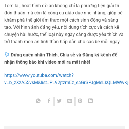
Tóm lại, hoạt hình đồ ăn không chỉ là phương tiện giải trí
đơn thuần mà còn là công cụ giáo dục nhẹ nhàng, giúp bé
khám phá thế giới ẩm thực một cách sinh động và sáng
tạo. Với hình ảnh đáng yêu, nội dung tích cực và cách kể
chuyện hài hước, thể loại này ngày càng được yêu thích và
trở thành món ăn tinh thần hấp dẫn cho các bé mỗi ngày.
Đừng quên nhấn Thích, Chia sẻ và Đăng ký kênh để
nhận thông báo khi video mới ra mắt nhé!
https://www.youtube.com/watch?
v=b_zXzA55vsM&list=PL92jtzmEz_eaGrSPJgMeLkQLMWwKj