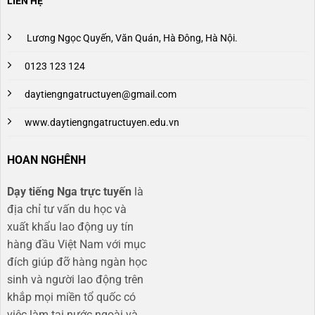
LIÊN HỆ
Lương Ngọc Quyến, Văn Quán, Hà Đông, Hà Nội.
0123 123 124
daytiengngatructuyen@gmail.com
www.daytiengngatructuyen.edu.vn
HOAN NGHÊNH
Dạy tiếng Nga trực tuyến
là
địa chỉ tư vấn du học và
xuất khẩu lao động uy tín
hàng đầu Việt Nam với mục
đích giúp đỡ hàng ngàn học
sinh và người lao động trên
khắp mọi miền tổ quốc có
việc làm tại nước ngoài và