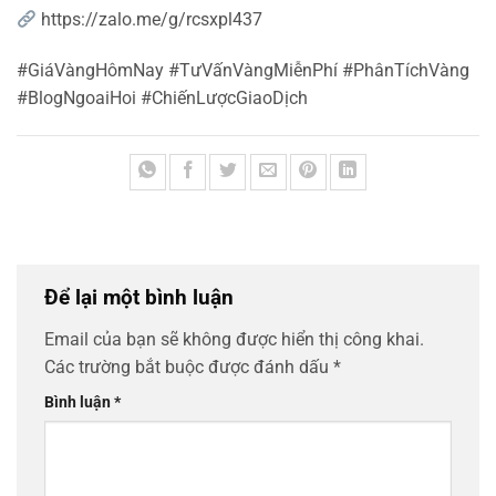
https://zalo.me/g/rcsxpl437
#GiáVàngHômNay #TưVấnVàngMiễnPhí #PhânTíchVàng
#BlogNgoaiHoi #ChiếnLượcGiaoDịch
Để lại một bình luận
Email của bạn sẽ không được hiển thị công khai.
Các trường bắt buộc được đánh dấu
*
Bình luận
*