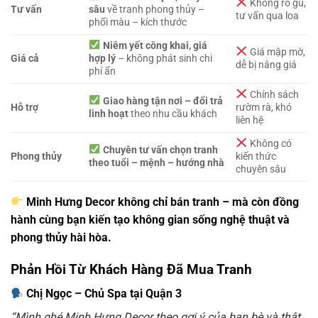
Không rõ gu,
Tư vấn
sâu
về tranh phong thủy –
tư vấn qua loa
phối màu – kích thước
Niêm yết công khai, giá
Giá mập mờ,
Giá cả
hợp lý
– không phát sinh chi
dễ bị nâng giá
phí ẩn
Chính sách
Giao hàng tận nơi – đổi trả
Hỗ trợ
rườm rà, khó
linh hoạt
theo nhu cầu khách
liên hệ
Không có
Chuyên tư vấn chọn tranh
Phong thủy
kiến thức
theo tuổi – mệnh – hướng nhà
chuyên sâu
Minh Hưng Decor không chỉ bán tranh – mà còn đồng
hành cùng bạn kiến tạo không gian sống nghệ thuật và
phong thủy hài hòa.
Phản Hồi Từ Khách Hàng Đã Mua Tranh
Chị Ngọc – Chủ Spa tại Quận 3
“Mình ghé Minh Hưng Decor theo gợi ý của bạn bè và thật