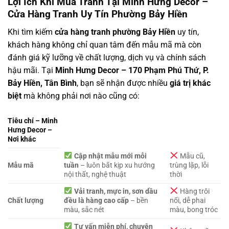
Lợi Ích Khi Mua Tranh Tại Minh Hưng Decor –
Cửa Hàng Tranh Uy Tín Phường Bảy Hiền
Khi tìm kiếm
cửa hàng tranh phường Bảy Hiền
uy tín,
khách hàng không chỉ quan tâm đến mẫu mã mà còn
đánh giá kỹ lưỡng về chất lượng, dịch vụ và chính sách
hậu mãi. Tại
Minh Hưng Decor – 170 Phạm Phú Thứ, P.
Bảy Hiền, Tân Bình
, bạn sẽ nhận được nhiều
giá trị khác
biệt
mà không phải nơi nào cũng có:
Tiêu chí – Minh
Hưng Decor –
Nơi khác
Cập nhật mẫu mới mỗi
Mẫu cũ,
Mẫu mã
tuần
– luôn bắt kịp xu hướng
trùng lặp, lỗi
nội thất, nghệ thuật
thời
Vải tranh, mực in, sơn dầu
Hàng trôi
Chất lượng
đều là hàng cao cấp
– bền
nổi, dễ phai
màu, sắc nét
màu, bong tróc
Tư vấn miễn phí, chuyên