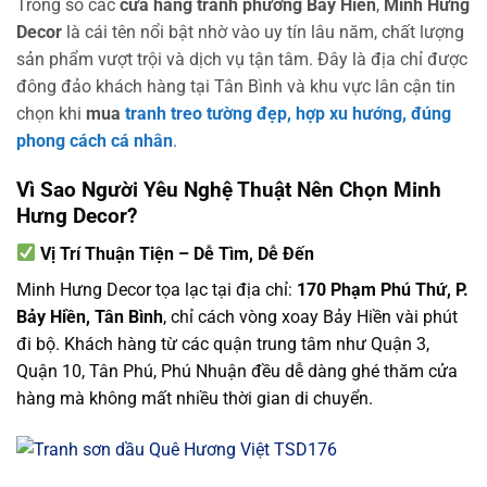
Trong số các
cửa hàng tranh phường Bảy Hiền
,
Minh Hưng
Decor
là cái tên nổi bật nhờ vào uy tín lâu năm, chất lượng
sản phẩm vượt trội và dịch vụ tận tâm. Đây là địa chỉ được
đông đảo khách hàng tại Tân Bình và khu vực lân cận tin
chọn khi
mua
tranh treo tường đẹp, hợp xu hướng, đúng
phong cách cá nhân
.
Vì Sao Người Yêu Nghệ Thuật Nên Chọn Minh
Hưng Decor?
Vị Trí Thuận Tiện – Dễ Tìm, Dễ Đến
Minh Hưng Decor tọa lạc tại địa chỉ:
170 Phạm Phú Thứ, P.
Bảy Hiền, Tân Bình
, chỉ cách vòng xoay Bảy Hiền vài phút
đi bộ. Khách hàng từ các quận trung tâm như Quận 3,
Quận 10, Tân Phú, Phú Nhuận đều dễ dàng ghé thăm cửa
hàng mà không mất nhiều thời gian di chuyển.