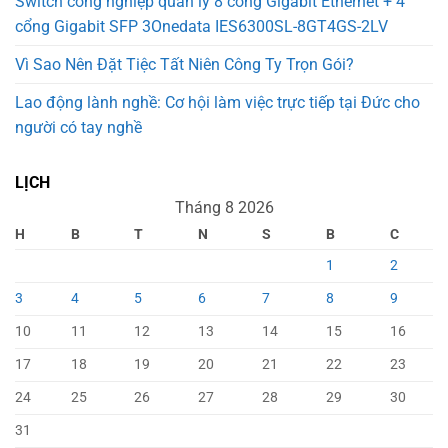
Switch công nghiệp quản lý 8 cổng Gigabit Ethernet + 4
cổng Gigabit SFP 3Onedata IES6300SL-8GT4GS-2LV
Vì Sao Nên Đặt Tiệc Tất Niên Công Ty Trọn Gói?
Lao động lành nghề: Cơ hội làm việc trực tiếp tại Đức cho
người có tay nghề
LỊCH
Tháng 8 2026
H
B
T
N
S
B
C
1
2
3
4
5
6
7
8
9
10
11
12
13
14
15
16
17
18
19
20
21
22
23
24
25
26
27
28
29
30
31