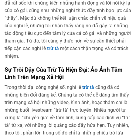
đã rất sốc khi chứng kiến những hành động và lời nói kỳ lạ
của cô gái, cũng như những nghi thức đầy tính bạo lực của
“thầy”. Mặc dù không thể kết luận chắc chắn về hiệu quả
của nghi lễ, nhưng tôi nhận thấy rằng nó đã gây ra những
tác động tiêu cực đến tâm lý của cả cô gái và những người
tham gia. Từ đó, tôi càng ý thức hơn về sự cần thiết phải
tiếp cận các nghi lễ
trừ tà
một cách thận trọng và có trách
nhiệm.
Sự Trỗi Dậy Của Trừ Tà Hiện Đại: Áo Ảnh Tâm
Linh Trên Mạng Xã Hội
Trong thời đại công nghệ số, nghi lễ
trừ tà
cũng đã có
những biến đổi đáng kể. Chúng ta có thể dễ dàng tìm thấy
trên mạng xã hội những video, hình ảnh, hoặc thậm chí là
những buổi livestream “trừ tà” trực tuyến. Nhiều người tự
xưng là “chuyên gia” về tâm linh, cung cấp các dịch vụ “trừ
tà” từ xa, với những lời quảng cáo đầy hứa hẹn. Tuy nhiên,
theo tôi, phần lớn trong số đó chỉ là những chiêu trò lừa