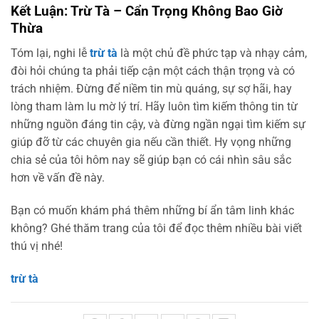
Kết Luận: Trừ Tà – Cẩn Trọng Không Bao Giờ
Thừa
Tóm lại, nghi lễ
trừ tà
là một chủ đề phức tạp và nhạy cảm,
đòi hỏi chúng ta phải tiếp cận một cách thận trọng và có
trách nhiệm. Đừng để niềm tin mù quáng, sự sợ hãi, hay
lòng tham làm lu mờ lý trí. Hãy luôn tìm kiếm thông tin từ
những nguồn đáng tin cậy, và đừng ngần ngại tìm kiếm sự
giúp đỡ từ các chuyên gia nếu cần thiết. Hy vọng những
chia sẻ của tôi hôm nay sẽ giúp bạn có cái nhìn sâu sắc
hơn về vấn đề này.
Bạn có muốn khám phá thêm những bí ẩn tâm linh khác
không? Ghé thăm trang của tôi để đọc thêm nhiều bài viết
thú vị nhé!
trừ tà