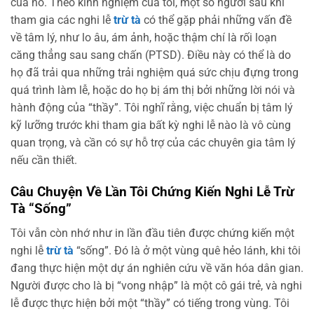
của nó. Theo kinh nghiệm của tôi, một số người sau khi
tham gia các nghi lễ
trừ tà
có thể gặp phải những vấn đề
về tâm lý, như lo âu, ám ảnh, hoặc thậm chí là rối loạn
căng thẳng sau sang chấn (PTSD). Điều này có thể là do
họ đã trải qua những trải nghiệm quá sức chịu đựng trong
quá trình làm lễ, hoặc do họ bị ám thị bởi những lời nói và
hành động của “thầy”. Tôi nghĩ rằng, việc chuẩn bị tâm lý
kỹ lưỡng trước khi tham gia bất kỳ nghi lễ nào là vô cùng
quan trọng, và cần có sự hỗ trợ của các chuyên gia tâm lý
nếu cần thiết.
Câu Chuyện Về Lần Tôi Chứng Kiến Nghi Lễ Trừ
Tà “Sống”
Tôi vẫn còn nhớ như in lần đầu tiên được chứng kiến một
nghi lễ
trừ tà
“sống”. Đó là ở một vùng quê hẻo lánh, khi tôi
đang thực hiện một dự án nghiên cứu về văn hóa dân gian.
Người được cho là bị “vong nhập” là một cô gái trẻ, và nghi
lễ được thực hiện bởi một “thầy” có tiếng trong vùng. Tôi