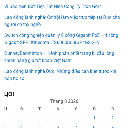
Vì Sao Nên Đặt Tiệc Tất Niên Công Ty Trọn Gói?
Lao động lành nghề: Cơ hội làm việc trực tiếp tại Đức cho
người có tay nghề
Switch công nghiệp quản lý 8 cổng Gigabit PoE + 4 cổng
Gigabit SFP 3Onedata IES6300SL-8GP4GS-2LV
DunneyBadminton – Kênh phân phối trang bị cầu lông
chính hãng giá tốt khắp Việt Nam
Lao động lành nghề Đức: Những điều cần biết trước khi
nộp hồ sơ
LỊCH
Tháng 8 2026
H
B
T
N
S
B
C
1
2
3
4
5
6
7
8
9