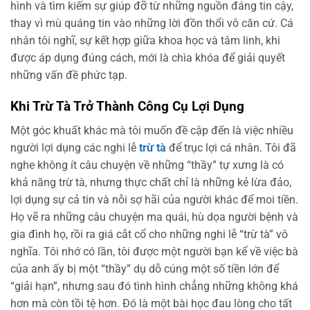
hình và tìm kiếm sự giúp đỡ từ những nguồn đáng tin cậy,
thay vì mù quáng tin vào những lời đồn thổi vô căn cứ. Cá
nhân tôi nghĩ, sự kết hợp giữa khoa học và tâm linh, khi
được áp dụng đúng cách, mới là chìa khóa để giải quyết
những vấn đề phức tạp.
Khi Trừ Tà Trở Thành Công Cụ Lợi Dụng
Một góc khuất khác mà tôi muốn đề cập đến là việc nhiều
người lợi dụng các nghi lễ
trừ tà
để trục lợi cá nhân. Tôi đã
nghe không ít câu chuyện về những “thầy” tự xưng là có
khả năng trừ tà, nhưng thực chất chỉ là những kẻ lừa đảo,
lợi dụng sự cả tin và nỗi sợ hãi của người khác để moi tiền.
Họ vẽ ra những câu chuyện ma quái, hù dọa người bệnh và
gia đình họ, rồi ra giá cắt cổ cho những nghi lễ “trừ tà” vô
nghĩa. Tôi nhớ có lần, tôi được một người bạn kể về việc bà
của anh ấy bị một “thầy” dụ dỗ cúng một số tiền lớn để
“giải hạn”, nhưng sau đó tình hình chẳng những không khá
hơn mà còn tồi tệ hơn. Đó là một bài học đau lòng cho tất