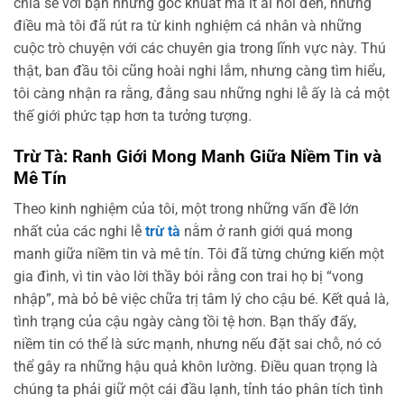
chia sẻ với bạn những góc khuất mà ít ai nói đến, những
điều mà tôi đã rút ra từ kinh nghiệm cá nhân và những
cuộc trò chuyện với các chuyên gia trong lĩnh vực này. Thú
thật, ban đầu tôi cũng hoài nghi lắm, nhưng càng tìm hiểu,
tôi càng nhận ra rằng, đằng sau những nghi lễ ấy là cả một
thế giới phức tạp hơn ta tưởng tượng.
Trừ Tà: Ranh Giới Mong Manh Giữa Niềm Tin và
Mê Tín
Theo kinh nghiệm của tôi, một trong những vấn đề lớn
nhất của các nghi lễ
trừ tà
nằm ở ranh giới quá mong
manh giữa niềm tin và mê tín. Tôi đã từng chứng kiến một
gia đình, vì tin vào lời thầy bói rằng con trai họ bị “vong
nhập”, mà bỏ bê việc chữa trị tâm lý cho cậu bé. Kết quả là,
tình trạng của cậu ngày càng tồi tệ hơn. Bạn thấy đấy,
niềm tin có thể là sức mạnh, nhưng nếu đặt sai chỗ, nó có
thể gây ra những hậu quả khôn lường. Điều quan trọng là
chúng ta phải giữ một cái đầu lạnh, tỉnh táo phân tích tình