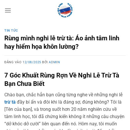
Bỏ
qua
nội
dung
TIN TỨC
Rùng mình nghi lễ trừ tà: Áo ảnh tâm linh
hay hiểm họa khôn lường?
ĐĂNG VÀO
12/08/2025
BỞI
ADMIN
7 Góc Khuất Rùng Rợn Về Nghi Lễ Trừ Tà
Bạn Chưa Biết
Chào bạn, chắc hẳn bạn cũng từng nghe về những nghi lễ
trừ tà
đầy bí ẩn và đôi khi là đáng sợ, đúng không? Tôi là
[Tên của bạn], và trong suốt hơn 20 năm nghiên cứu về
tâm linh học, tôi đã chứng kiến không ít những câu chuyện
“dở khóc dở cười” liên quan đến nó. Hôm nay, tôi muốn