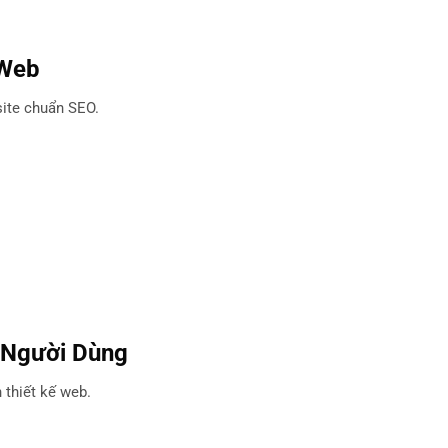
 Web
site chuẩn SEO.
 Người Dùng
 thiết kế web.