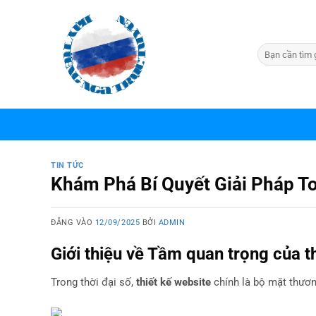
Bỏ
qua
nội
dung
TIN TỨC
Khám Phá Bí Quyết Giải Pháp To
ĐĂNG VÀO
12/09/2025
BỞI
ADMIN
Giới thiệu về Tầm quan trọng của t
Trong thời đại số,
thiết kế website
chính là bộ mặt thương