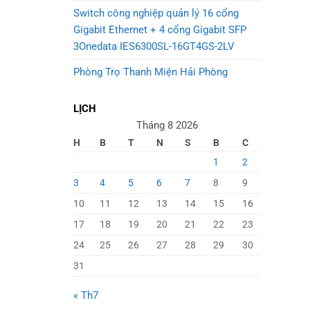
Switch công nghiệp quản lý 16 cổng
Gigabit Ethernet + 4 cổng Gigabit SFP
3Onedata IES6300SL-16GT4GS-2LV
Phòng Trọ Thanh Miện Hải Phòng
LỊCH
Tháng 8 2026
H
B
T
N
S
B
C
1
2
3
4
5
6
7
8
9
10
11
12
13
14
15
16
17
18
19
20
21
22
23
24
25
26
27
28
29
30
31
« Th7