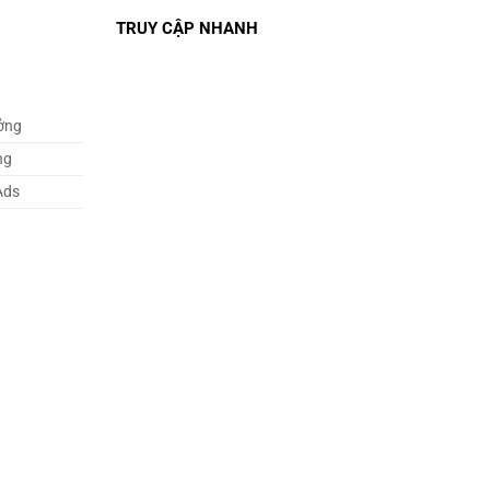
TRUY CẬP NHANH
ởng
ng
Ads