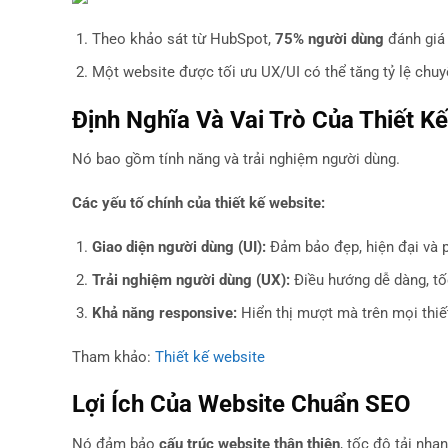
Theo khảo sát từ HubSpot,
75% người dùng
đánh giá 
Một website được tối ưu UX/UI có thể tăng tỷ lệ chu
Định Nghĩa Và Vai Trò Của Thiết K
Nó bao gồm tính năng và trải nghiệm người dùng.
Các yếu tố chính của thiết kế website:
Giao diện người dùng (UI):
Đảm bảo đẹp, hiện đại và 
Trải nghiệm người dùng (UX):
Điều hướng dễ dàng, tố
Khả năng responsive:
Hiển thị mượt mà trên mọi thiết
Tham khảo:
Thiết kế website
Lợi Ích Của Website Chuẩn SEO
Nó đảm bảo
cấu trúc website thân thiện
, tốc độ tải nha