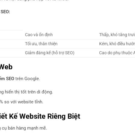
 SEO:
Cao và ổn định
Thấp, khó tăng trư
Tối ưu, thân thiện
Kém, khó điều hướ
Giảm đáng kể (hỗ trợ SEO)
Cao do phụ thuộc 
 Web
iểm SEO
trên Google.
 hiển thị tốt trên di động.
% so với website tĩnh.
ết Kế Website Riêng Biệt
g cụ bán hàng mạnh mẽ.