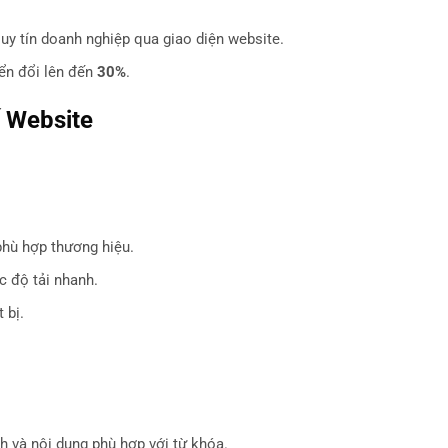
uy tín doanh nghiệp qua giao diện website.
yển đổi lên đến
30%
.
ế Website
phù hợp thương hiệu.
c độ tải nhanh.
 bị.
nh và nội dung phù hợp với từ khóa.