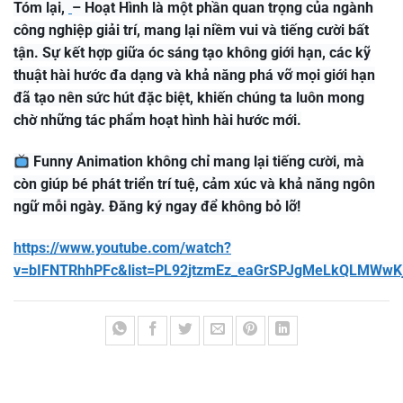
Tóm lại,
– Hoạt Hình là một phần quan trọng của ngành
công nghiệp giải trí, mang lại niềm vui và tiếng cười bất
tận. Sự kết hợp giữa óc sáng tạo không giới hạn, các kỹ
thuật hài hước đa dạng và khả năng phá vỡ mọi giới hạn
đã tạo nên sức hút đặc biệt, khiến chúng ta luôn mong
chờ những tác phẩm hoạt hình hài hước mới.
Funny Animation không chỉ mang lại tiếng cười, mà
còn giúp bé phát triển trí tuệ, cảm xúc và khả năng ngôn
ngữ mỗi ngày. Đăng ký ngay để không bỏ lỡ!
https://www.youtube.com/watch?
v=bIFNTRhhPFc&list=PL92jtzmEz_eaGrSPJgMeLkQLMWwK