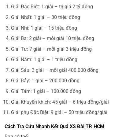
Giải Đặc Biệt: 1 giải – trị giá 2 tỷ đồng
Giải Nhất: 1 giải – 30 triệu đồng
Giải Nhì: 1 giải – 15 triệu đồng
Giải Ba: 2 giải – mỗi giải 10 triệu đồng
Giải Tư: 7 giải – mỗi giải 3 triệu đồng
Giải Năm: 1 giải – 1 triệu đồng
Giải Sáu: 3 giải – mỗi giải 400.000 đồng
Giải Bảy: 1 giải – 200.000 đồng
Giải Tám: 1 giải – 100.000 đồng
Giải Khuyến khích: 45 giải – 6 triệu đồng/giải
Giải phụ Đặc Biệt: 9 giải – 50 triệu đồng/giải
Cách Tra Cứu Nhanh Kết Quả XS Đài TP. HCM
Bạn có thể: