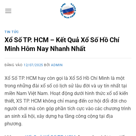
Bỏ
qua
nội
dung
TIN TỨC
Xổ Số TP. HCM – Kết Quả Xổ Số Hồ Chí
Minh Hôm Nay Nhanh Nhất
ĐĂNG VÀO
12/07/2025
BỞI
ADMIN
Xổ Số TP. HCM hay còn gọi là Xổ Số Hồ Chí Minh là một
trong những đài xổ số có lịch sử lâu đời và uy tín nhất tại
miền Nam Việt Nam. Hoạt động dưới hình thức xổ số kiến
thiết, XS TP. HCM không chỉ mang đến cơ hội đổi đời cho
người chơi mà còn góp phần tích cực vào các chương trình
an sinh xã hội, xây dựng hạ tầng công cộng tại địa
phương.