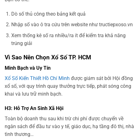
Dò số thủ công theo bảng kết quả
Nhập số vào ô tra cứu trên website như tructiepxoso.vn
Xem thống kê số ra nhiều/ra ít để kiểm tra khả năng
trúng giải
Vì Sao Nên Chọn Xổ Số TP. HCM
Minh Bạch và Uy Tín
Xổ Số Kiến Thiết Hồ Chí Minh
được giám sát bởi Hội đồng
xổ số, với quy trình quay thưởng trực tiếp, phát sóng công
khai và lưu trữ minh bạch.
H3: Hỗ Trợ An Sinh Xã Hội
Toàn bộ doanh thu sau khi trừ chi phí được chuyển về
ngân sách để đầu tư vào y tế, giáo dục, hạ tầng đô thị, nhà
tình thương…