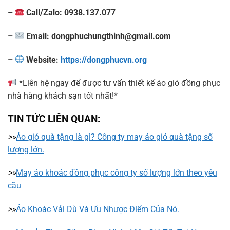
–
Call/Zalo: 0938.137.077
–
Email:
dongphuchungthinh@gmail.com
–
Website:
https://dongphucvn.org
*Liên hệ ngay để được tư vấn thiết kế áo gió đồng phục
nhà hàng khách sạn tốt nhất!*
TIN TỨC LIÊN QUAN:
>»
Áo gió quà tặng là gì? Công ty may áo gió quà tặng số
lượng lớn.
>»
May áo khoác đồng phục công ty số lượng lớn theo yêu
cầu
>»
Áo Khoác Vải Dù Và Ưu Nhược Điểm Của Nó.