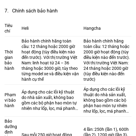
7. Chính sách bảo hành
Tiêu
Heli
Hangcha
chí
Bảo hành chính hãng toàn
Bảo hành chính hãng
cầu: 12 tháng hoặc 2000 giờ
toàn cầu: 12 tháng hoặc
Thời
hoạt động (tùy điều kiện nào
2000 giờ hoạt động (tùy
gian
đến trước). Với thị trường Việt
điều kiện nào đến trước).
bảo
Nam: linh hoạt từ 24 – 36
Với thị trường Việt Nam:
hành
tháng hoặc 3000 giờ, tùy theo
24 tháng hoặc 2000 giờ
từng model xe và điều kiện vận
(tùy điều kiện nào đến
hành cụ thể
trước)
Áp dụng cho các lỗi kỹ
Áp dụng cho các lỗi kỹ thuật
Phạm
thuật do nhà sản xuất,
do nhà sản xuất, không bao
vi bảo
không bao gồm các bộ
gồm các bộ phận hao mòn tự
hành
phận hao mòn tự nhiên
nhiên như lốp, lọc, má phanh…
như lốp, lọc, má phanh…
Bảo
dưỡng
4 lần: 250h (lần 1), 600h
định
Sau mỗi 250 giờ hoạt động
(lần 2), 1200 giờ (lần 3),