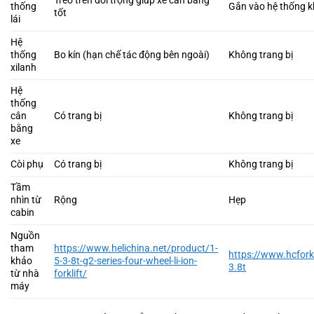
Treo trên đối trọng giúp xe cân bằng
thống
Gắn vào hệ thống 
tốt
lái
Hệ
thống
Bo kín (hạn chế tác động bên ngoài)
Không trang bị
xilanh
Hệ
thống
cân
Có trang bị
Không trang bị
bằng
xe
Còi phụ
Có trang bị
Không trang bị
Tầm
nhìn từ
Rộng
Hẹp
cabin
Nguồn
tham
https://www.helichina.net/product/1-
https://www.hcforkl
khảo
5-3-8t-g2-series-four-wheel-li-ion-
3.8t
từ nhà
forklift/
máy