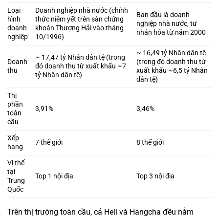
Loại
Doanh nghiệp nhà nước (chính
Ban đầu là doanh
hình
thức niêm yết trên sàn chứng
nghiệp nhà nước, tư
doanh
khoán Thượng Hải vào tháng
nhân hóa từ năm 2000
nghiệp
10/1996)
~ 16,49 tỷ Nhân dân tệ
~ 17,47 tỷ Nhân dân tệ (trong
Doanh
(trong đó doanh thu từ
đó doanh thu từ xuất khẩu ~7
thu
xuất khẩu ~6,5 tỷ Nhân
tỷ Nhân dân tệ)
dân tệ)
Thị
phần
3,91%
3,46%
toàn
cầu
Xếp
7 thế giới
8 thế giới
hạng
Vị thế
tại
Top 1 nội địa
Top 3 nội địa
Trung
Quốc
Trên thị trường toàn cầu, cả Heli và Hangcha đều nằm