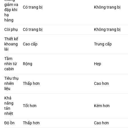
giảm va
Có trang bị
Không trang bị
đập khi
hạ
hàng
Còi phụ
Có trang bị
Không trang bị
Thiết kế
khoang
Cao cấp
Trung cấp
lái
Tầm
nhìn từ
Rộng
Hẹp
cabin
Tiêu thụ
nhiên
Thấp hơn
Cao hơn
liệu
Khả
năng
Tốt hơn
Kém hơn
tản
nhiệt
Độ ồn
Thấp hơn
Cao hơn