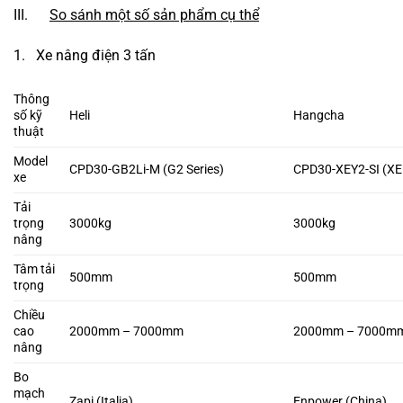
III.
So sánh một số sản phẩm cụ thể
1. Xe nâng điện 3 tấn
Thông
số kỹ
Heli
Hangcha
thuật
Model
CPD30-GB2Li-M (G2 Series)
CPD30-XEY2-SI (XE 
xe
Tải
trọng
3000kg
3000kg
nâng
Tâm tải
500mm
500mm
trọng
Chiều
cao
2000mm – 7000mm
2000mm – 7000m
nâng
Bo
mạch
Zapi (Italia)
Enpower (China)