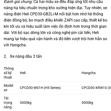
Đánh giá chung:
Cả hai mẫu xe đều đáp ứng tốt nhu cầu
nâng hạ tiêu chuẩn trong kho xưởng hiện đại. Tuy nhiên, xe
nâng điện Heli CPD30-GB2Li-M nổi bật hơn nhờ hệ thống
điện đồng bộ, bo mạch điều khiển ZAPI cao cấp, thiết kế bo
kín tối ưu và hiệu suất làm việc ổn định hơn trong thời gian
dài. Với bộ sạc dòng lớn và công nghệ pin cải tiến, Heli
mang lại hiệu quả vận hành và độ bền vượt trội hơn hẳn so
với Hangcha.
2. Xe nâng dầu 3 tấn
Thông
số kỹ
Heli
Hangcha
thuật
Model
CPCD30-WS1H (H3 Series)
CPCD30-XRW10 (X 
xe
Tải
trọng
3000kg
3000kg
nâng