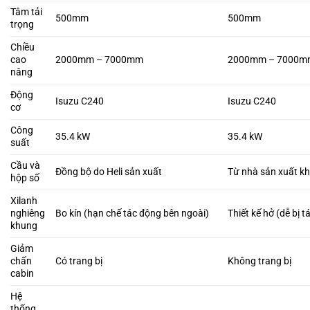
Tâm tải
500mm
500mm
trọng
Chiều
cao
2000mm – 7000mm
2000mm – 7000m
nâng
Động
Isuzu C240
Isuzu C240
cơ
Công
35.4 kW
35.4 kW
suất
Cầu và
Đồng bộ do Heli sản xuất
Từ nhà sản xuất k
hộp số
Xilanh
nghiêng
Bo kín (hạn chế tác động bên ngoài)
Thiết kế hở (dễ bị 
khung
Giảm
chấn
Có trang bị
Không trang bị
cabin
Hệ
thống