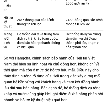
kỳ
2000 giờ (lần 4)
miễn
phí
Hỗ trợ
24/7 thông qua các kênh
24/7 thông qua các kênh
kỹ
thông tin liên lạc
thông tin liên lạc
thuật
Mạng
Hệ thống đại lý và trung tâm
Hệ thống đại lý và trung
lưới
dịch vụ trải khắp toàn quốc,
tâm dịch vụ chỉ ở các
dịch
đảm bảo hỗ trợ nhanh chóng
thành phố lớn, phạm vi
vụ
và hiệu quả
hỗ trợ hạn chế
So với Hangcha, chính sách bảo hành của Heli tại Việt
Nam thể hiện sự linh hoạt và chủ động hơn, không chỉ về
thời gian mà còn ở mức độ hỗ trợ hậu mãi. Điều này cho
thấy định hướng rõ ràng của Heli trong việc xây dựng mối
quan hệ bền vững với khách hàng và cam kết đồng hành
lâu dài sau bán hàng. Bên cạnh đó, hệ thống dịch vụ rộng
khắp cả nước cũng giúp Heli ghi điểm ở khả năng phản hồi
nhanh và hỗ trợ kỹ thuật hiệu quả hơn.