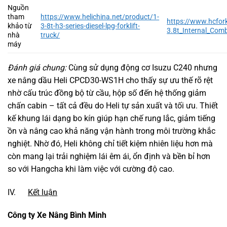
Nguồn
tham
https://www.helichina.net/product/1-
https://www.hcfork
khảo từ
3-8t-h3-series-diesel-lpg-forklift-
3.8t_Internal_Com
nhà
truck/
máy
Đánh giá chung:
Cùng sử dụng động cơ Isuzu C240 nhưng
xe nâng dầu Heli CPCD30-WS1H cho thấy sự ưu thế rõ rệt
nhờ cấu trúc đồng bộ từ cầu, hộp số đến hệ thống giảm
chấn cabin – tất cả đều do Heli tự sản xuất và tối ưu. Thiết
kế khung lái dạng bo kín giúp hạn chế rung lắc, giảm tiếng
ồn và nâng cao khả năng vận hành trong môi trường khắc
nghiệt. Nhờ đó, Heli không chỉ tiết kiệm nhiên liệu hơn mà
còn mang lại trải nghiệm lái êm ái, ổn định và bền bỉ hơn
so với Hangcha khi làm việc với cường độ cao.
IV.
Kết luận
Công ty Xe Nâng Bình Minh