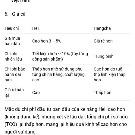
Việt Nam.
6. Giá cả
Tiêu chí
Heli
Hangcha
Giá mua
Cao hơn 3 – 5%
Giá rẻ hơn
ban đầu
Chi phí
Tiết kiệm hơn ~ 10% (tùy từng
Trung bình
nhiên liệu
dòng sản phẩm)
Chi phí bảo
Thấp hơn nhờ sử dụng phụ
Cao hơn do tuổi
hành dài
tùng chính hãng, chất lượng
thọ linh kiện thấp
hạn
cao
hơn
Giá trị bán
Cao
Thấp hơn
lại
Mặc dù chi phí đầu tư ban đầu của xe nâng Heli cao hơn
(không đáng kể), nhưng xét về lâu dài, tổng chi phí sở hữu
(TCO) lại thấp hơn, mang lại hiệu quả kinh tế cao hơn cho
người sử dụng.