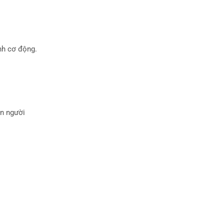
nh cơ động.
ần người