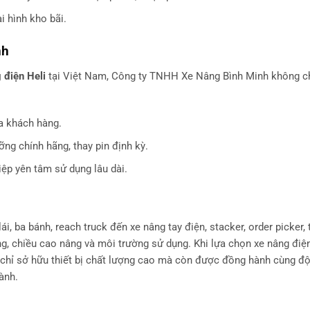
i hình kho bãi.
nh
 điện Heli
tại Việt Nam, Công ty TNHH Xe Nâng Bình Minh không c
ủa khách hàng.
ng chính hãng, thay pin định kỳ.
iệp yên tâm sử dụng lâu dài.
ái, ba bánh, reach truck đến xe nâng tay điện, stacker, order picker,
ọng, chiều cao nâng và môi trường sử dụng. Khi lựa chọn xe nâng điện
 chỉ sở hữu thiết bị chất lượng cao mà còn được đồng hành cùng độ
ành.