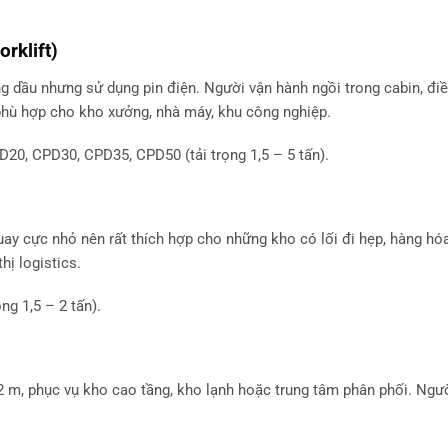
rklift)
âng dầu nhưng sử dụng pin điện. Người vận hành ngồi trong cabin, đi
e phù hợp cho kho xưởng, nhà máy, khu công nghiệp.
0, CPD30, CPD35, CPD50 (tải trọng 1,5 – 5 tấn).
ay cực nhỏ nên rất thích hợp cho những kho có lối đi hẹp, hàng hó
hị logistics.
g 1,5 – 2 tấn).
2 m, phục vụ kho cao tầng, kho lạnh hoặc trung tâm phân phối. Ngườ