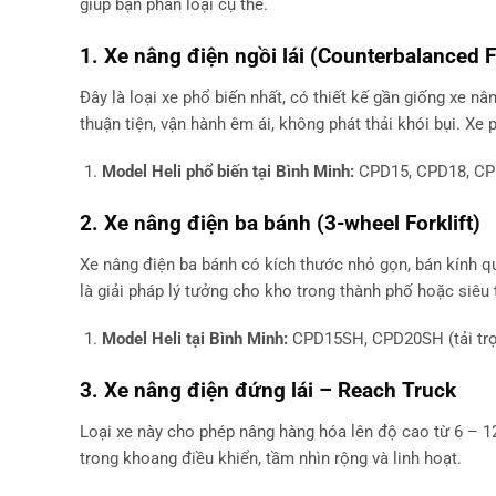
giúp bạn phân loại cụ thể.
1. Xe nâng điện ngồi lái (Counterbalanced Fo
Đây là loại xe phổ biến nhất, có thiết kế gần giống xe n
thuận tiện, vận hành êm ái, không phát thải khói bụi. X
Model Heli phổ biến tại Bình Minh:
CPD15, CPD18, CPD2
2. Xe nâng điện ba bánh (3-wheel Forklift)
Xe nâng điện ba bánh có kích thước nhỏ gọn, bán kính qu
là giải pháp lý tưởng cho kho trong thành phố hoặc siêu t
Model Heli tại Bình Minh:
CPD15SH, CPD20SH (tải trọn
3. Xe nâng điện đứng lái – Reach Truck
Loại xe này cho phép nâng hàng hóa lên độ cao từ 6 – 1
trong khoang điều khiển, tầm nhìn rộng và linh hoạt.