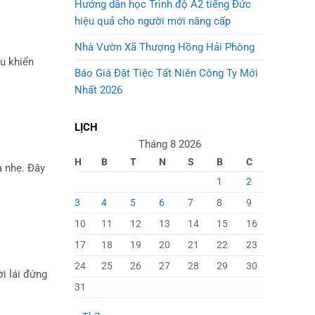
Hướng dẫn học Trình độ A2 tiếng Đức
hiệu quả cho người mới nâng cấp
Nhà Vườn Xã Thượng Hồng Hải Phòng
ều khiển
Báo Giá Đặt Tiệc Tất Niên Công Ty Mới
Nhất 2026
LỊCH
Tháng 8 2026
H
B
T
N
S
B
C
a nhẹ. Đây
1
2
3
4
5
6
7
8
9
10
11
12
13
14
15
16
17
18
19
20
21
22
23
24
25
26
27
28
29
30
i lái đứng
31