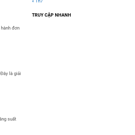
« Th7
TRUY CẬP NHANH
n hành đơn
Đây là giải
năng suất