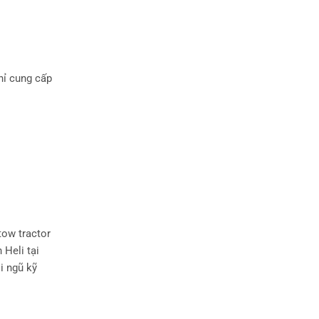
hỉ cung cấp
 tow tractor
 Heli tại
i ngũ kỹ